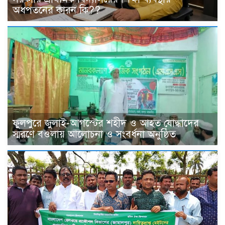
অধপতনের কারন কি??
ফুলপুরে জুলাই-আগস্টের শহীদ ও আহত যোদ্ধাদের
স্মরণে বওলায় আলোচনা ও সংবর্ধনা অনুষ্ঠিত