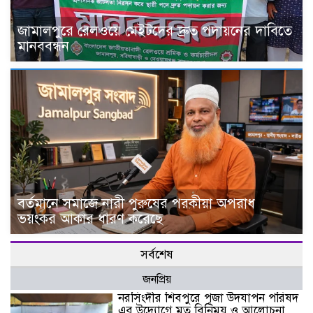
জামালপুরে রেলওয়ে মেইটদের দ্রুত পদায়নের দাবিতে
মানববন্ধন
বর্তমানে সমাজে নারী পুরুষের পরকীয়া অপরাধ
ভয়ংকর আকার ধারণ করেছে
সর্বশেষ
জনপ্রিয়
নরসিংদীর শিবপুরে পূজা উদযাপন পরিষদ
এর উদ্যোগে মত বিনিময় ও আলোচনা