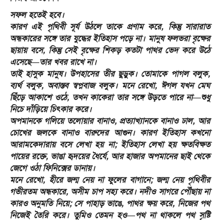
সফল হতেই হবে।
কারণ এই পৃথিবী সূর্য উঠলে তাকে প্রণাম করে, কিন্তু সারারাত
অন্ধকারের সঙ্গে তার যুদ্ধের ইতিহাস পড়ে না। মানুষ ফলভরা বৃক্ষের
ছায়ায় বসে, কিন্তু সেই বৃক্ষের শিকড় কতটা পাথর ভেদ করে উঠে
এসেছে—তার খবর রাখে না।
তাই হাসুক মানুষ। উপহাসের তীর ছুড়ুক। তোমাকে পাগল বলুক,
ব্যর্থ বলুক, অবাস্তব স্বপ্নবাজ বলুক। মনে রেখো, ঈগল যখন মেঘ
ছিঁড়ে আকাশে ওঠে, তখন কাকেরা তার সঙ্গে উড়তে পারে না—শুধু
নিচে দাঁড়িয়ে চিৎকার করে।
অপমানকে গলিয়ে তলোয়ার বানাও, প্রত্যাখ্যানকে বানাও ঢাল, আর
চোখের জলকে বানাও বারুদের আগুন। কারণ ইতিহাস কখনো
আরামকেদারায় বসে লেখা হয় না; ইতিহাস লেখা হয় ক্ষতবিক্ষত
পায়ের রক্তে, ভাঙা হৃদয়ের ধৈর্যে, আর হাজার অপমানের ছাই থেকে
জেগে ওঠা ফিনিক্সের ডানায়।
মনে রেখো, হীরে জন্ম নেয় না ফুলের বাগানে; জন্ম নেয় পৃথিবীর
গভীরতম অন্ধকারে, অসীম চাপ সহ্য করে। নদীও সাগরে পৌঁছায় না
কারও অনুমতি নিয়ে; সে পাহাড় ভাঙে, পাথর ক্ষয় করে, নিজের পথ
নিজেই তৈরি করে। তুমিও তেমন হও—পথ না থাকলে পথ সৃষ্টি