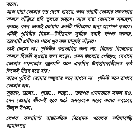
করো।
আজ যারা তোমার স্বপ্ন দেখে হাসছে, কাল তারাই তোমার সফলতার
সামনে দাঁড়িয়ে ছবি তুলতে চাইবে। আজ যারা তোমাকে অবহেলা
করছে, কাল তারাই তোমার একটি পরিচয়ের জন্য অপেক্ষা করবে।
এটাই পৃথিবীর নিয়ম—উদীয়মান সূর্যকে সবাই স্বাগত জানায়,
অস্তগামী প্রদীপের পাশে খুব কম মানুষই দাঁড়ায়।
তাই থেমো না। পৃথিবীর করতালির জন্য নয়, নিজের বিবেকের
সামনে বিজয়ী হওয়ার জন্য লড়ো। এমন উচ্চতায় পৌঁছাও, যেখানে
তোমার সফলতার বজ্রধ্বনি শুনে একদিন উপহাসকারীদের কণ্ঠ
নিজেই নীরব হয়ে যায়।
কারণ পৃথিবী তোমার অজুহাত মনে রাখবে না—পৃথিবী মনে রাখবে
তোমার জয়।
সুতরাং, জ্বলো… পুড়ো… লড়ো… তারপর এমনভাবে সফল হও,
যেন তোমার জীবনই হয়ে ওঠে অসম্ভবকে সম্ভব করার সবচেয়ে
উজ্জ্বল উপমা।
লেখক কলামিস্ট রাজনৈতিক বিশ্লেষক গবেষক সরিষাবাড়ি
জামালপুর