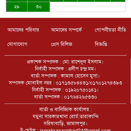
অপরাধ ভয়ংকর আকার ধারণ করেছে
২৯
৩০
ইসলামের দৃষ্টিতে পবিত্র শুক্রবারের কেন
এতো গুরুত্ব দেওয়া হয়েছে বিস্তারিত বর্ননা
আমাদের পরিবার
আমাদের সম্পর্কে
গোপনীয়তা নীতি
যোগাযোগ
প্রেস রিলিজ
বিজ্ঞপ্তি
বাংলাদেশের অর্থনীতি সমুদ্রের তলানিতে
চলে গেছে। চার মাসে সরকারের ঋণের
প্রকাশক সম্পাদক : মো: রাশেদুল ইসলাম।
বোঝা ৬৯ হাজার কোটি টাকা। এভাবে
চলতে থাকলে ভবিষ্যতে কোথায় গিয়ে
নির্বাহী সম্পাদক : প্রদীপ চন্দ্র মম।
দাঁড়াবে??
বার্তা সম্পাদক : কামাল হোসেন মুসা।
বিসিডিএস সরিষাবাড়ী উপজেলা শাখা
সম্পাদক মোবাইল নম্বর : ০১৭১৩৫৮৪৪৩১/০১৭০১২৭৪৩৯৩
আহবায়ক কমিটি ঘোষণা
নির্বাহী সম্পাদক : ০১৯২০৭৫০১৪১।
বার্তা সম্পাদক : ০১৭৬৪২৬৫৩৩০
ফুলপুরে জুলাই শহিদ পরিবার ও
বার্তা ও বানিজ্যিক কার্যালয় :
যোদ্ধাদের সংবর্ধনা: “তাদের ত্যাগ জাতির
যমুনা সারকারখানা রোর্ড,তারাকান্দি
ইতিহাসে চিরস্মরণীয় হয়ে থাকবে”
সরিষাবাড়ি, জামালপুর।
ই-মেইল : jamalpursangbad24@gmail.com