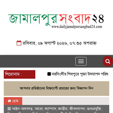
রবিবার, ০৯ অগাস্ট ২০২৬, ০৭:৩৫ অপরাহ্ন
Toggle
navigation
শিরোনাম :
নরসিংদীর শিবপুরে পূজা উদযাপন পরিষদ এর উদ
হোম
আইন-আদালত
,
আরো
,
ক্যাম্পাস
,
জাতীয়
,
জীবনযাপন
,
তথ্যপ্রযুক্তি
,