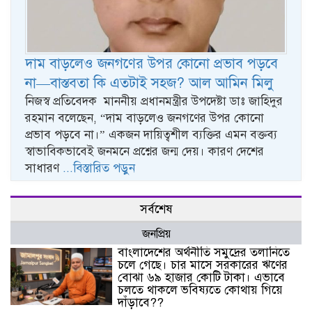
দাম বাড়লেও জনগণের উপর কোনো প্রভাব পড়বে
না—বাস্তবতা কি এতটাই সহজ? আল আমিন মিলু
নিজস্ব প্রতিবেদক মাননীয় প্রধানমন্ত্রীর উপদেষ্টা ডাঃ জাহিদুর
রহমান বলেছেন, “দাম বাড়লেও জনগণের উপর কোনো
প্রভাব পড়বে না।” একজন দায়িত্বশীল ব্যক্তির এমন বক্তব্য
স্বাভাবিকভাবেই জনমনে প্রশ্নের জন্ম দেয়। কারণ দেশের
সাধারণ
...বিস্তারিত পড়ুন
সর্বশেষ
জনপ্রিয়
বাংলাদেশের অর্থনীতি সমুদ্রের তলানিতে
চলে গেছে। চার মাসে সরকারের ঋণের
বোঝা ৬৯ হাজার কোটি টাকা। এভাবে
চলতে থাকলে ভবিষ্যতে কোথায় গিয়ে
দাঁড়াবে??