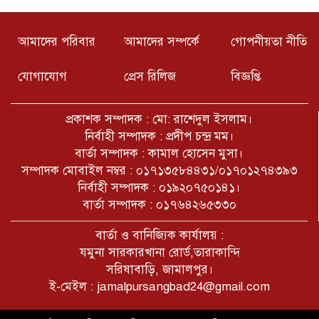
৫ আগষ্ট ইতিহাসের এক ভয়ানক দিন,কি
পেল দেশের জনগন কি পেল আন্দোলন
আমাদের পরিবার
আমাদের সম্পর্কে
গোপনীয়তা নীতি
কারীরা, এর সুবিধা ভোগ করছে
কারা???
যোগাযোগ
প্রেস রিলিজ
বিজ্ঞপ্তি
নরসিংদীর শিবপুরের বাঘাব ইউনিয়নের
১০ অসহায় পরিবারের মাঝে ঢেউটিন
বিতরণ
প্রকাশক সম্পাদক : মো: রাশেদুল ইসলাম।
নির্বাহী সম্পাদক : প্রদীপ চন্দ্র মম।
সাপাহার উপজেলার খঞ্জনপুর সীমান্তে ১টি
বার্তা সম্পাদক : কামাল হোসেন মুসা।
বিষ্ণু মূর্তি উদ্ধার
সম্পাদক মোবাইল নম্বর : ০১৭১৩৫৮৪৪৩১/০১৭০১২৭৪৩৯৩
নির্বাহী সম্পাদক : ০১৯২০৭৫০১৪১।
বার্তা সম্পাদক : ০১৭৬৪২৬৫৩৩০
W Czacie Gołove AI odpowiada
naturalnie i płynnie na pytania
বার্তা ও বানিজ্যিক কার্যালয় :
যমুনা সারকারখানা রোর্ড,তারাকান্দি
সরিষাবাড়ি, জামালপুর।
ই-মেইল : jamalpursangbad24@gmail.com