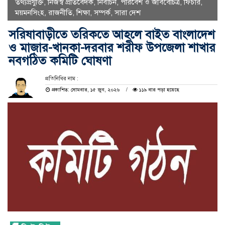
তথ্যপ্রযুক্তি
,
নিজস্ব প্রতিবেদক
,
নির্বাচন
,
পরিবেশ ও জীববৈচিত্র
,
ফিচার
,
ময়মনসিংহ
,
রাজনীতি
,
শিক্ষা
,
সম্পর্ক
,
সারা দেশ
সরিষাবাড়ীতে তরিকতে আহলে বাইত বাংলাদেশ
ও মাজার-খানকা-দরবার শরীফ উপজেলা শাখার
নবগঠিত কমিটি ঘোষণা
প্রতিনিধির নাম :
প্রকাশিত: সোমবার, ১৫ জুন, ২০২৬
১১৯ বার পড়া হয়েছে