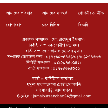
৫ আগষ্ট ইতিহাসের এক ভয়ানক দিন,কি
আমাদের পরিবার
আমাদের সম্পর্কে
গোপনীয়তা নীতি
পেল দেশের জনগন কি পেল আন্দোলন
কারীরা, এর সুবিধা ভোগ করছে
কারা???
যোগাযোগ
প্রেস রিলিজ
বিজ্ঞপ্তি
নরসিংদীর শিবপুরের বাঘাব ইউনিয়নের
১০ অসহায় পরিবারের মাঝে ঢেউটিন
প্রকাশক সম্পাদক : মো: রাশেদুল ইসলাম।
বিতরণ
নির্বাহী সম্পাদক : প্রদীপ চন্দ্র মম।
বার্তা সম্পাদক : কামাল হোসেন মুসা।
সাপাহার উপজেলার খঞ্জনপুর সীমান্তে ১টি
সম্পাদক মোবাইল নম্বর : ০১৭১৩৫৮৪৪৩১/০১৭০১২৭৪৩৯৩
বিষ্ণু মূর্তি উদ্ধার
নির্বাহী সম্পাদক : ০১৯২০৭৫০১৪১।
বার্তা সম্পাদক : ০১৭৬৪২৬৫৩৩০
W Czacie Gołove AI odpowiada
বার্তা ও বানিজ্যিক কার্যালয় :
naturalnie i płynnie na pytania
যমুনা সারকারখানা রোর্ড,তারাকান্দি
সরিষাবাড়ি, জামালপুর।
ই-মেইল : jamalpursangbad24@gmail.com