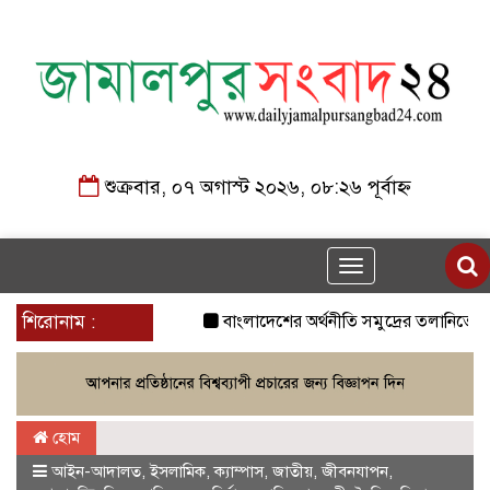
শুক্রবার, ০৭ অগাস্ট ২০২৬, ০৮:২৬ পূর্বাহ্ন
Toggle
navigation
শিরোনাম :
বাংলাদেশের অর্থনীতি সমুদ্রের তলানিতে চলে
হোম
আইন-আদালত
,
ইসলামিক
,
ক্যাম্পাস
,
জাতীয়
,
জীবনযাপন
,