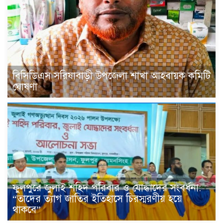
বিসিডিএস সরিষাবাড়ী উপজেলা শাখা আহবায়ক কমিটি
ঘোষণা
ফুলপুরে জুলাই শহিদ পরিবার ও যোদ্ধাদের সংবর্ধনা:
“তাদের ত্যাগ জাতির ইতিহাসে চিরস্মরণীয় হয়ে
থাকবে”