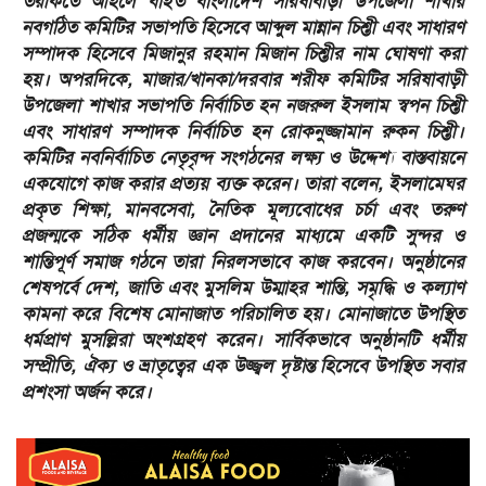
তরীকতে আহলে বাইত বাংলাদেশ সরিষাবাড়ী উপজেলা শাখার
নবগঠিত কমিটির সভাপতি হিসেবে আব্দুল মান্নান চিশ্তী এবং সাধারণ
সম্পাদক হিসেবে মিজানুর রহমান মিজান চিশ্তীর নাম ঘোষণা করা
হয়। অপরদিকে, মাজার/খানকা/দরবার শরীফ কমিটির সরিষাবাড়ী
উপজেলা শাখার সভাপতি নির্বাচিত হন নজরুল ইসলাম স্বপন চিশ্তী
এবং সাধারণ সম্পাদক নির্বাচিত হন রোকনুজ্জামান রুকন চিশ্তী।
কমিটির নবনির্বাচিত নেতৃবৃন্দ সংগঠনের লক্ষ্য ও উদ্দেশ্য বাস্তবায়নে
একযোগে কাজ করার প্রত্যয় ব্যক্ত করেন। তারা বলেন, ইসলামেঘর
প্রকৃত শিক্ষা, মানবসেবা, নৈতিক মূল্যবোধের চর্চা এবং তরুণ
প্রজন্মকে সঠিক ধর্মীয় জ্ঞান প্রদানের মাধ্যমে একটি সুন্দর ও
শান্তিপূর্ণ সমাজ গঠনে তারা নিরলসভাবে কাজ করবেন। অনুষ্ঠানের
শেষপর্বে দেশ, জাতি এবং মুসলিম উম্মাহর শান্তি, সমৃদ্ধি ও কল্যাণ
কামনা করে বিশেষ মোনাজাত পরিচালিত হয়। মোনাজাতে উপস্থিত
ধর্মপ্রাণ মুসল্লিরা অংশগ্রহণ করেন। সার্বিকভাবে অনুষ্ঠানটি ধর্মীয়
সম্প্রীতি, ঐক্য ও ভ্রাতৃত্বের এক উজ্জ্বল দৃষ্টান্ত হিসেবে উপস্থিত সবার
প্রশংসা অর্জন করে।