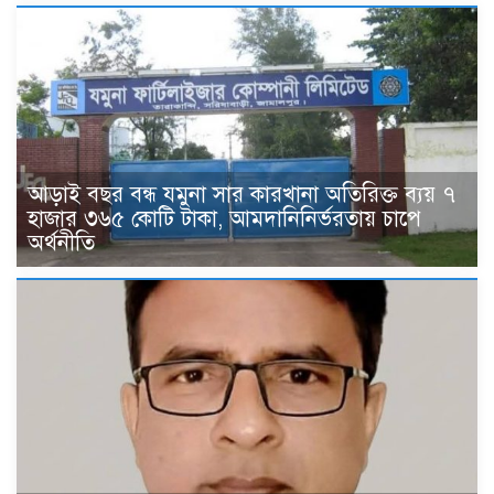
আড়াই বছর বন্ধ যমুনা সার কারখানা অতিরিক্ত ব্যয় ৭
হাজার ৩৬৫ কোটি টাকা, আমদানিনির্ভরতায় চাপে
অর্থনীতি