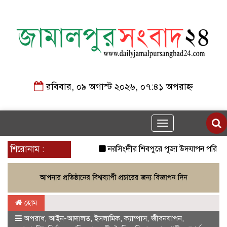
রবিবার, ০৯ অগাস্ট ২০২৬, ০৭:৪১ অপরাহ্ন
Toggle
navigation
শিরোনাম :
নরসিংদীর শিবপুরে পূজা উদযাপন পরিষদ এর উ
হোম
অপরাধ
,
আইন-আদালত
,
ইসলামিক
,
ক্যাম্পাস
,
জীবনযাপন
,