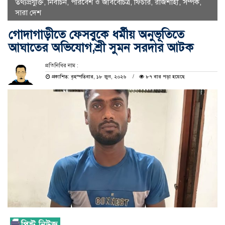
তথ্যপ্রযুক্তি
,
নির্বাচন
,
পরিবেশ ও জীববৈচিত্র
,
ফিচার
,
রাজশাহী
,
সম্পর্ক
,
সারা দেশ
গোদাগাড়ীতে ফেসবুকে ধর্মীয় অনুভূতিতে
আঘাতের অভিযোগ,শ্রী সুমন সরদার আটক
প্রতিনিধির নাম :
প্রকাশিত: বৃহস্পতিবার, ১৮ জুন, ২০২৬
৮৭ বার পড়া হয়েছে