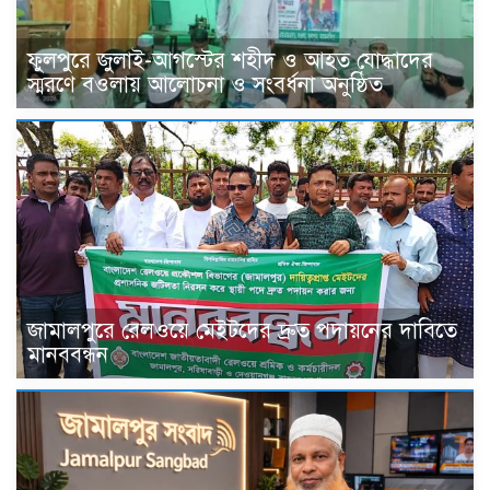
ফুলপুরে জুলাই-আগস্টের শহীদ ও আহত যোদ্ধাদের
স্মরণে বওলায় আলোচনা ও সংবর্ধনা অনুষ্ঠিত
জামালপুরে রেলওয়ে মেইটদের দ্রুত পদায়নের দাবিতে
মানববন্ধন