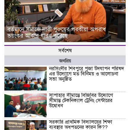
বর্তমানে সমাজে নারী পুরুষের পরকীয়া অপরাধ
ভয়ংকর আকার ধারণ করেছে
সর্বশেষ
জনপ্রিয়
নরসিংদীর শিবপুরে পূজা উদযাপন পরিষদ
এর উদ্যোগে মত বিনিময় ও আলোচনা
সভা অনুষ্ঠিত
সাপাহার সীমান্তে বিজিবির উদ্যোগে
সীমান্ত টেকনিক্যাল ট্রেনিং সেন্টারের
উদ্বোধন
সরকারি প্রাথমিক বিদ্যালয়ের শিক্ষা
ব্যবস্থার অধপতনের কারন কি??