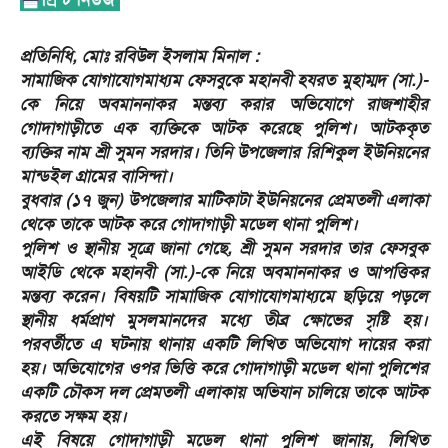
প্রতিনিধি, মোঃ রবিউল ইসলাম মিনাল :
সামাজিক যোগাযোগমাধ্যম ফেসবুকে মহানবী হযরত মুহাম্মদ (সা.)-
কে নিয়ে অবমাননাকর মন্তব্য করার অভিযোগে রাজশাহীর
গোদাগাড়ীতে এক ব্যক্তিকে আটক করেছে পুলিশ। আটককৃত
ব্যক্তির নাম শ্রী সুমন সরদার। তিনি উপজেলার রিশিকুল ইউনিয়নের
মান্ডইল গ্রামের বাসিন্দা।
​বুধবার (১৭ জুন) উপজেলার মাটিকাটা ইউনিয়নের প্রেমতলী এলাকা
থেকে তাকে আটক করে গোদাগাড়ী মডেল থানা পুলিশ।
​পুলিশ ও স্থানীয় সূত্রে জানা গেছে, শ্রী সুমন সরদার তার ফেসবুক
আইডি থেকে মহানবী (সা.)-কে নিয়ে অবমাননাকর ও আপত্তিকর
মন্তব্য করেন। বিষয়টি সামাজিক যোগাযোগমাধ্যমে ছড়িয়ে পড়লে
স্থানীয় ধর্মপ্রাণ মুসলমানদের মধ্যে তীব্র ক্ষোভের সৃষ্টি হয়।
পরবর্তীতে এ ঘটনায় থানায় একটি লিখিত অভিযোগ দায়ের করা
হয়। অভিযোগের ওপর ভিত্তি করে গোদাগাড়ী মডেল থানা পুলিশের
একটি চৌকস দল প্রেমতলী এলাকায় অভিযান চালিয়ে তাকে আটক
করতে সক্ষম হয়।
​এই বিষয়ে গোদাগাড়ী মডেল থানা পুলিশ জানায়, লিখিত