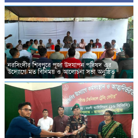
নরসিংদীর শিবপুরে পূজা উদযাপন পরিষদ এর
উদ্যোগে মত বিনিময় ও আলোচনা সভা অনুষ্ঠিত