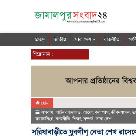
প্রচ্ছদ
জাতীয়
সারা দেশ
রাজনীতি
অর্থ
শিরোনাম :
হোম
অপরাধ
,
আইন-আদালত
,
আরো
,
ক্যাম্পাস
,
জীবনযাপন
,
তথ
ময়মনসিংহ
,
রাজনীতি
,
শিক্ষা
,
সম্পর্ক
,
সারা দেশ
সরিষাবাড়ীতে যুবলীগ নেতা শেখ রাসেলের