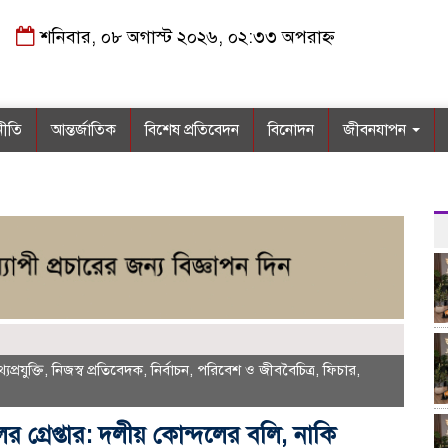
শনিবার, ০৮ অগাস্ট ২০২৬, ০২:৩৩ অপরাহ্ন
নীতি
আন্তর্জাতিক
বিশেষ প্রতিবেদন
বিনোদন
জীবনযাপন
্যপ্রযুক্তি
,
নিজস্ব প্রতিবেদক
,
নির্বাচন
,
পরিবেশ ও জীববৈচিত্র
,
ফিচার
,
 গ্রেপ্তার: দলীয় কোন্দলের বলি, নাকি