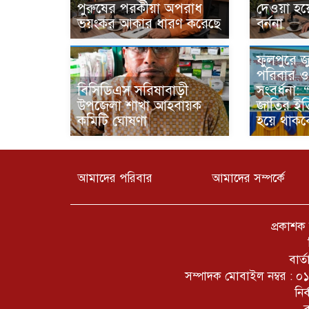
পুরুষের পরকীয়া অপরাধ
দেওয়া হয়ে
ভয়ংকর আকার ধারণ করেছে
বর্ননা
ফুলপুরে 
পরিবার ও 
বিসিডিএস সরিষাবাড়ী
সংবর্ধনা: 
উপজেলা শাখা আহবায়ক
জাতির ইতি
কমিটি ঘোষণা
হয়ে থাকব
আমাদের পরিবার
আমাদের সম্পর্কে
প্রকাশক
বার্
সম্পাদক মোবাইল নম্বর 
নি