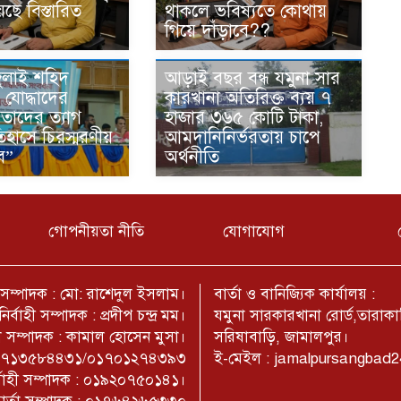
ছে বিস্তারিত
থাকলে ভবিষ্যতে কোথায়
গিয়ে দাঁড়াবে??
জুলাই শহিদ
আড়াই বছর বন্ধ যমুনা সার
যোদ্ধাদের
কারখানা অতিরিক্ত ব্যয় ৭
“তাদের ত্যাগ
হাজার ৩৬৫ কোটি টাকা,
হাসে চিরস্মরণীয়
আমদানিনির্ভরতায় চাপে
ে”
অর্থনীতি
গোপনীয়তা নীতি
যোগাযোগ
 সম্পাদক : মো: রাশেদুল ইসলাম।
বার্তা ও বানিজ্যিক কার্যালয় :
নির্বাহী সম্পাদক : প্রদীপ চন্দ্র মম।
যমুনা সারকারখানা রোর্ড,তারাকান
তা সম্পাদক : কামাল হোসেন মুসা।
সরিষাবাড়ি, জামালপুর।
: ০১৭১৩৫৮৪৪৩১/০১৭০১২৭৪৩৯৩
ই-মেইল : jamalpursangbad
র্বাহী সম্পাদক : ০১৯২০৭৫০১৪১।