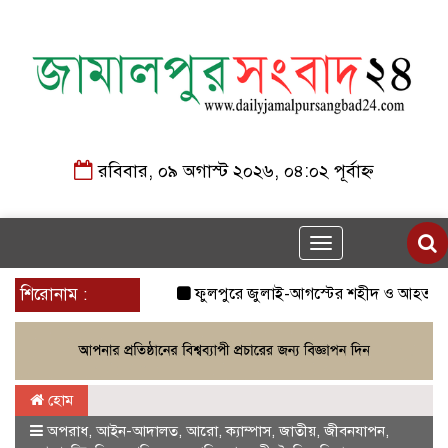
রবিবার, ০৯ অগাস্ট ২০২৬, ০৪:০২ পূর্বাহ্ন
Toggle
navigation
শিরোনাম :
ফুলপুরে জুলাই-আগস্টের শহীদ ও আহত যোদ্ধাদের 
হোম
অপরাধ
,
আইন-আদালত
,
আরো
,
ক্যাম্পাস
,
জাতীয়
,
জীবনযাপন
,