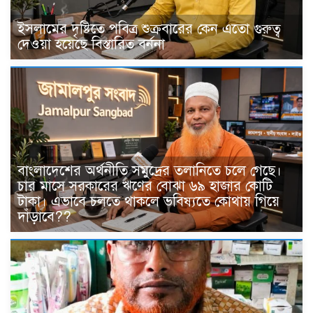
ইসলামের দৃষ্টিতে পবিত্র শুক্রবারের কেন এতো গুরুত্ব
দেওয়া হয়েছে বিস্তারিত বর্ননা
বাংলাদেশের অর্থনীতি সমুদ্রের তলানিতে চলে গেছে।
চার মাসে সরকারের ঋণের বোঝা ৬৯ হাজার কোটি
টাকা। এভাবে চলতে থাকলে ভবিষ্যতে কোথায় গিয়ে
দাঁড়াবে??