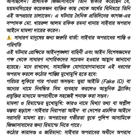
আসছিলেন। প্রাথমিক জিজ্ঞাসাবাদে তিনি স্বীকার করেছেন যে,
ময়মনসিংহের কয়েকজন ব্যক্তির কাছ থেকে অর্থের বিনিময়ে তিনি
এই অপপ্রচার চালাতেন। এ ঘটনায় দৈনিক প্রতিদিনের কাগজ-এর
সম্পাদক মো. খায়রুল আলম রফিক রমনা থানায় সাইবার অপরাধ
আইনে মামলা দায়ের করেন।
সাধারণ মানুষের জন্য জরুরি বার্তা: সাইবার অপরাধের শাস্তি ও
পরিণতি
​এই ঘটনার প্রেক্ষিতে আইনশৃঙ্খলা বাহিনী এবং আইন বিশেষজ্ঞদের
পক্ষ থেকে সাধারণ নাগরিকদের সচেতন হওয়ার আহ্বান জানানো
হয়েছে। মনে রাখবেন, সামাজিক যোগাযোগমাধ্যমে এই ধরণের
অপরাধ করলে কঠোর শাস্তির মুখোমুখি হতে হবে:
​পরিচয় লুকিয়ে পার পাওয়া অসম্ভব: ভুয়া আইডি (Fake ID) বা
অন্যের নামে নিবন্ধিত সিম ব্যবহার করলেও আধুনিক ট্র্যাকিং
প্রযুক্তির মাধ্যমে অপরাধীকে সহজেই শনাক্ত করা সম্ভব।
​মামলা ও রিমান্ডের মুখোমুখি: কারও নামে মিথ্যা তথ্য বা অশ্লীল
মন্তব্য ছড়ালে ‘সাইবার নিরাপত্তা আইন’ বা দেশের প্রচলিত আইনে
সরাসরি মামলা হয়। অপরাধের গভীরতা বুঝে পুলিশ আসামিকে
জিজ্ঞাসাবাদের জন্য রিমান্ডে নিতে পারে।
​কঠোর কারাদণ্ড ও জরিমানা: সাইবার অপরাধের অধীনে অপরাধ