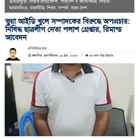
তথ্যপ্রযুক্তি
,
নিজস্ব প্রতিবেদক
,
পরিবেশ ও জীববৈচিত্র
,
ফিচার
,
ময়মনসিংহ
,
রাজনীতি
,
শিক্ষা
,
সম্পর্ক
,
সারা দেশ
​ভুয়া আইডি খুলে সম্পাদকের বিরুদ্ধে অপপ্রচার:
নিষিদ্ধ ছাত্রলীগ নেতা পলাশ গ্রেপ্তার, রিমান্ড
আবেদন
প্রতিনিধির নাম :
প্রকাশিত: বৃহস্পতিবার, ১১ জুন, ২০২৬
৮৯ বার পড়া হয়েছে