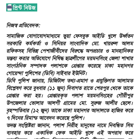
​নিজস্ব প্রতিবেদক:
সামাজিক যোগাযোগমাধ্যমে ভুয়া ফেসবুক আইডি খুলে উর্ধ্বতন
সরকারি কর্মকর্তা ও সিনিয়র সাংবাদিক মো. খায়রুল আলম
রফিকসহ বিভিন্ন পেশাজীবীদের বিরুদ্ধে অপপ্রচার ও মানহানিকর
মন্তব্য করার অভিযোগে নিষিদ্ধ ছাত্রলীগের ময়মনসিংহ জেলা শাখার
সাংগঠনিক সম্পাদক পলাশকে গ্রেপ্তার করেছে ঢাকা মহানগর
গোয়েন্দা পুলিশের (ডিবি) সাইবার ইউনিট।
​ডিবি পুলিশ জানায়, ডিজিটাল তথ্য-প্রমাণ ও প্রযুক্তিগত আলামত
বিশ্লেষণ করে বুধবার (১১ জুন) দিবাগত রাতে শেরপুর থেকে তাকে
গ্রেপ্তার করা হয়। গ্রেপ্তারকৃত পলাশ ময়মনসিংহের গৌরীপুর
উপজেলার ভোলার আলগী গ্রামের মো. সুরুজ আলীর ছেলে।
বৃহস্পতিবার (১২ জুন) তাকে ঢাকা মহানগর আদালতে হাজির করে
৭ দিনের রিমান্ড আবেদন করেছে পুলিশ।
​তদন্ত সংশ্লিষ্টরা জানান, পলাশ নিরীহ মানুষের নামে নিবন্ধিত সিম
ব্যবহার করে একাধিক ফেক আইডি খুলে এই অপরাধ করে