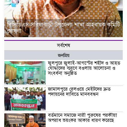
বিসিডিএস সরিষাবাড়ী উপজেলা শাখা আহবায়ক কমিটি
ঘোষণা
সর্বশেষ
জনপ্রিয়
ফুলপুরে জুলাই-আগস্টের শহীদ ও আহত
যোদ্ধাদের স্মরণে বওলায় আলোচনা ও
সংবর্ধনা অনুষ্ঠিত
জামালপুরে রেলওয়ে মেইটদের দ্রুত
পদায়নের দাবিতে মানববন্ধন
বর্তমানে সমাজে নারী পুরুষের পরকীয়া
অপরাধ ভয়ংকর আকার ধারণ করেছে