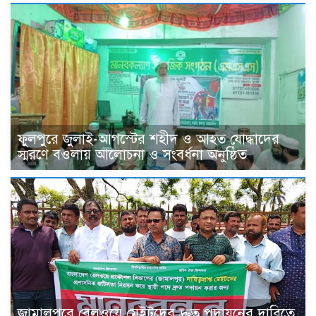
ফুলপুরে জুলাই-আগস্টের শহীদ ও আহত যোদ্ধাদের
স্মরণে বওলায় আলোচনা ও সংবর্ধনা অনুষ্ঠিত
জামালপুরে রেলওয়ে মেইটদের দ্রুত পদায়নের দাবিতে