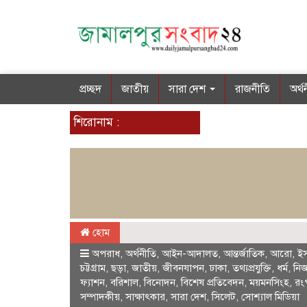
প্রচ্ছদ
জাতীয়
সারা দেশ
রাজনীতি
অর্থ
শিরোনাম :
হোম
অপরাধ
,
অর্থনীতি
,
আইন-আদালত
,
আন্তর্জাতিক
,
আরো
,
ই
চট্টগ্রাম
,
ছড়া
,
জাতীয়
,
জীবনযাপন
,
ঢাকা
,
তথ্যপ্রযুক্তি
,
ধর্ম
,
নিজ
ফ্যাশন
,
বরিশাল
,
বিনোদন
,
বিশেষ প্রতিবেদন
,
ময়মনসিংহ
,
রং
সম্পাদকীয়
,
সাক্ষাৎকার
,
সারা দেশ
,
সিলেট
,
সোশ্যাল মিডিয়া