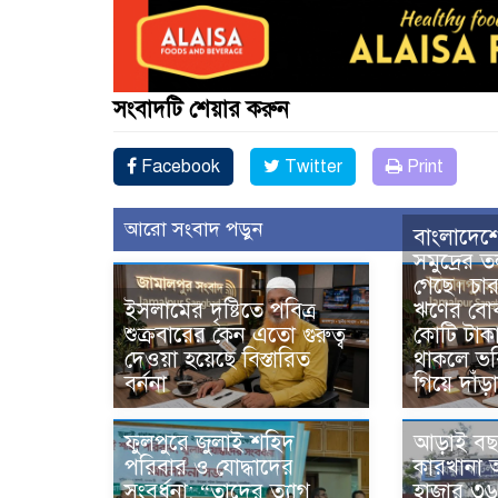
সংবাদটি শেয়ার করুন
Facebook
Twitter
Print
আরো সংবাদ পড়ুন
বাংলাদেশে
সমুদ্রের 
গেছে। চা
ইসলামের দৃষ্টিতে পবিত্র
ঋণের বোঝ
শুক্রবারের কেন এতো গুরুত্ব
কোটি টাক
দেওয়া হয়েছে বিস্তারিত
থাকলে ভব
বর্ননা
গিয়ে দাঁড়
ফুলপুরে জুলাই শহিদ
আড়াই বছর
পরিবার ও যোদ্ধাদের
কারখানা অ
সংবর্ধনা: “তাদের ত্যাগ
হাজার ৩৬