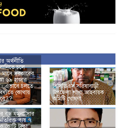
র অর্থনীতি
তলানিতে চলে
র মাসে সরকারের
া ৬৯ হাজার
া। এভাবে চলতে
বিসিডিএস সরিষাবাড়ী
িষ্যতে কোথায়
উপজেলা শাখা আহবায়ক
াবে??
কমিটি ঘোষণা
 বন্ধ যমুনা সার
তিরিক্ত ব্যয় ৭
৫ কোটি টাকা,