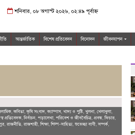
শনিবার, ০৮ অগাস্ট ২০২৬, ০২:৪৯ পূর্বাহ্ন
নীতি
আন্তর্জাতিক
বিশেষ প্রতিবেদন
বিনোদন
জীবনযাপন
সলামিক
,
কবিতা
,
কৃষি সংবাদ
,
ক্যাম্পাস
,
খাদ্য ও পুষ্টি
,
খুলনা
,
খেলাধুলা
,
স্ব প্রতিবেদক
,
নির্বাচন
,
পড়ালেখা
,
পরিবেশ ও জীববৈচিত্র
,
প্রবন্ধ
,
ফিচার
,
পুর
,
রাজনীতি
,
রাজশাহী
,
শিক্ষা
,
শিল্প-সাহিত্য
,
শুভেচ্ছা বাণী
,
সম্পর্ক
,