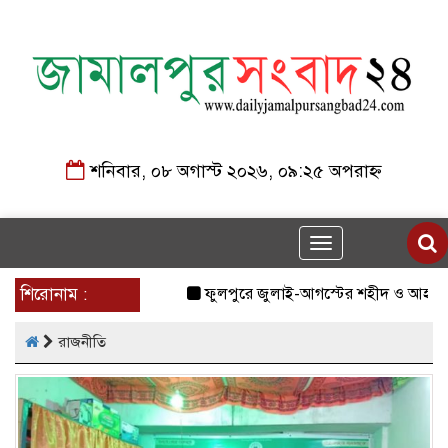
শনিবার, ০৮ অগাস্ট ২০২৬, ০৯:২৫ অপরাহ্ন
Toggle
navigation
শিরোনাম :
ফুলপুরে জুলাই-আগস্টের শহীদ ও আহত যোদ্ধাদের
রাজনীতি