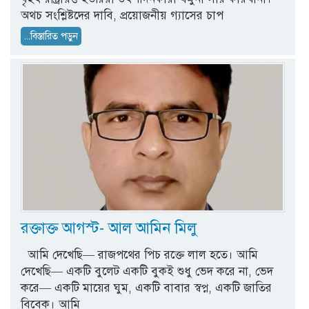
অথচ সংশ্লিষ্টদের দাবি, প্রয়োজনীয় গ্যাসের চাপ
...বিস্তারিত পড়ুন
রক্তাক্ত আগস্ট- আল আমিন মিলু
আমি দেখেছি— রাজপথের পিচ রক্তে লাল হতে। আমি
দেখেছি— একটি বুলেট একটি বুকই শুধু ভেদ করে না, ভেদ
করে— একটি মায়ের ঘুম, একটি বাবার স্বপ্ন, একটি জাতির
বিবেক। আমি