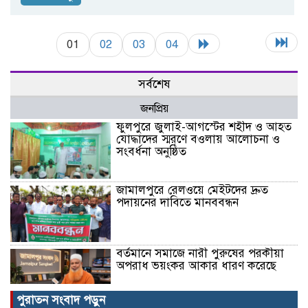
01
02
03
04
সর্বশেষ
জনপ্রিয়
ফুলপুরে জুলাই-আগস্টের শহীদ ও আহত
যোদ্ধাদের স্মরণে বওলায় আলোচনা ও
সংবর্ধনা অনুষ্ঠিত
জামালপুরে রেলওয়ে মেইটদের দ্রুত
পদায়নের দাবিতে মানববন্ধন
বর্তমানে সমাজে নারী পুরুষের পরকীয়া
অপরাধ ভয়ংকর আকার ধারণ করেছে
পুরাতন সংবাদ পড়ুন