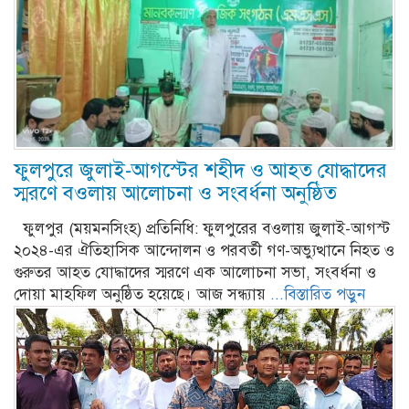
ফুলপুরে জুলাই-আগস্টের শহীদ ও আহত যোদ্ধাদের
স্মরণে বওলায় আলোচনা ও সংবর্ধনা অনুষ্ঠিত
​ফুলপুর (ময়মনসিংহ) প্রতিনিধি: ফুলপুরের বওলায় জুলাই-আগস্ট
২০২৪-এর ঐতিহাসিক আন্দোলন ও পরবর্তী গণ-অভ্যুত্থানে নিহত ও
গুরুতর আহত যোদ্ধাদের স্মরণে এক আলোচনা সভা, সংবর্ধনা ও
দোয়া মাহফিল অনুষ্ঠিত হয়েছে। আজ সন্ধ্যায়
...বিস্তারিত পড়ুন