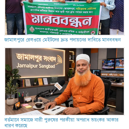
জামালপুরে রেলওয়ে মেইটদের দ্রুত পদায়নের দাবিতে মানববন্ধন
বর্তমানে সমাজে নারী পুরুষের পরকীয়া অপরাধ ভয়ংকর আকার
ধারণ করেছে