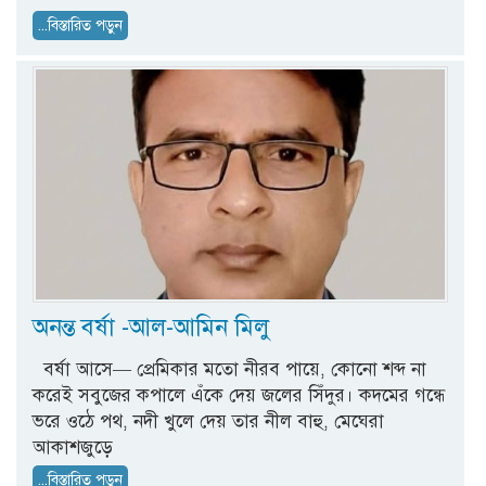
...বিস্তারিত পড়ুন
অনন্ত বর্ষা -আল-আমিন মিলু
বর্ষা আসে— প্রেমিকার মতো নীরব পায়ে, কোনো শব্দ না
করেই সবুজের কপালে এঁকে দেয় জলের সিঁদুর। কদমের গন্ধে
ভরে ওঠে পথ, নদী খুলে দেয় তার নীল বাহু, মেঘেরা
আকাশজুড়ে
...বিস্তারিত পড়ুন