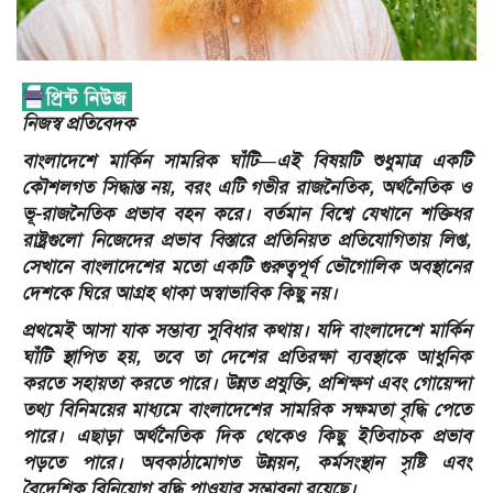
নিজস্ব প্রতিবেদক
বাংলাদেশে মার্কিন সামরিক ঘাঁটি—এই বিষয়টি শুধুমাত্র একটি
কৌশলগত সিদ্ধান্ত নয়, বরং এটি গভীর রাজনৈতিক, অর্থনৈতিক ও
ভূ-রাজনৈতিক প্রভাব বহন করে। বর্তমান বিশ্বে যেখানে শক্তিধর
রাষ্ট্রগুলো নিজেদের প্রভাব বিস্তারে প্রতিনিয়ত প্রতিযোগিতায় লিপ্ত,
সেখানে বাংলাদেশের মতো একটি গুরুত্বপূর্ণ ভৌগোলিক অবস্থানের
দেশকে ঘিরে আগ্রহ থাকা অস্বাভাবিক কিছু নয়।
প্রথমেই আসা যাক সম্ভাব্য সুবিধার কথায়। যদি বাংলাদেশে মার্কিন
ঘাঁটি স্থাপিত হয়, তবে তা দেশের প্রতিরক্ষা ব্যবস্থাকে আধুনিক
করতে সহায়তা করতে পারে। উন্নত প্রযুক্তি, প্রশিক্ষণ এবং গোয়েন্দা
তথ্য বিনিময়ের মাধ্যমে বাংলাদেশের সামরিক সক্ষমতা বৃদ্ধি পেতে
পারে। এছাড়া অর্থনৈতিক দিক থেকেও কিছু ইতিবাচক প্রভাব
পড়তে পারে। অবকাঠামোগত উন্নয়ন, কর্মসংস্থান সৃষ্টি এবং
বৈদেশিক বিনিয়োগ বৃদ্ধি পাওয়ার সম্ভাবনা রয়েছে।