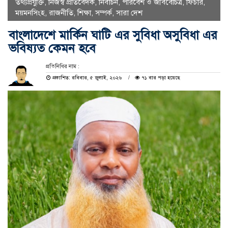
তথ্যপ্রযুক্তি
,
নিজস্ব প্রতিবেদক
,
নির্বাচন
,
পরিবেশ ও জীববৈচিত্র
,
ফিচার
,
ময়মনসিংহ
,
রাজনীতি
,
শিক্ষা
,
সম্পর্ক
,
সারা দেশ
বাংলাদেশে মার্কিন ঘাটি এর সুবিধা অসুবিধা এর
ভবিষ্যত কেমন হবে
প্রতিনিধির নাম :
প্রকাশিত: রবিবার, ৫ জুলাই, ২০২৬
৭১ বার পড়া হয়েছে