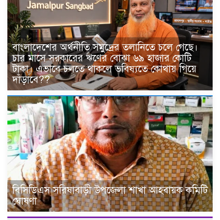
বাংলাদেশের অর্থনীতি সমুদ্রের তলানিতে চলে গেছে।
চার মাসে সরকারের ঋণের বোঝা ৬৯ হাজার কোটি
টাকা। এভাবে চলতে থাকলে ভবিষ্যতে কোথায় গিয়ে
দাঁড়াবে??
বিসিডিএস সরিষাবাড়ী উপজেলা শাখা আহবায়ক কমিটি
ঘোষণা