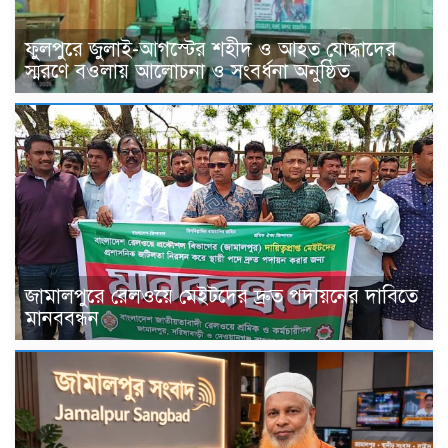
ফুলপুরে জুলাই-আগস্টের শহীদ ও আহত যোদ্ধাদের
স্মরণে বওলায় আলোচনা ও সংবর্ধনা অনুষ্ঠিত
জামালপুরে রেলওয়ে মেইটদের দ্রুত পদায়নের দাবিতে
মানববন্ধন