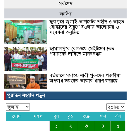
সর্বশেষ
জনপ্রিয়
ফুলপুরে জুলাই-আগস্টের শহীদ ও আহত
যোদ্ধাদের স্মরণে বওলায় আলোচনা ও
সংবর্ধনা অনুষ্ঠিত
জামালপুরে রেলওয়ে মেইটদের দ্রুত
পদায়নের দাবিতে মানববন্ধন
বর্তমানে সমাজে নারী পুরুষের পরকীয়া
অপরাধ ভয়ংকর আকার ধারণ করেছে
পুরাতন সংবাদ পড়ুন
ইসলামের দৃষ্টিতে পবিত্র শুক্রবারের কেন
এতো গুরুত্ব দেওয়া হয়েছে বিস্তারিত বর্ননা
সোম
মঙ্গল
বুধ
বৃহ
শুক্র
শনি
রবি
১
২
৩
৪
৫
বাংলাদেশের অর্থনীতি সমুদ্রের তলানিতে