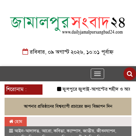
রবিবার, ০৯ অগাস্ট ২০২৬, ১০:০১ পূর্বাহ্ন
Toggle
navigation
শিরোনাম :
ফুলপুরে জুলাই-আগস্টের শহীদ ও আহত যোদ্ধাদে
হোম
আইন-আদালত
,
আরো
,
কবিতা
,
ক্যাম্পাস
,
জাতীয়
,
জীবনযাপন
,