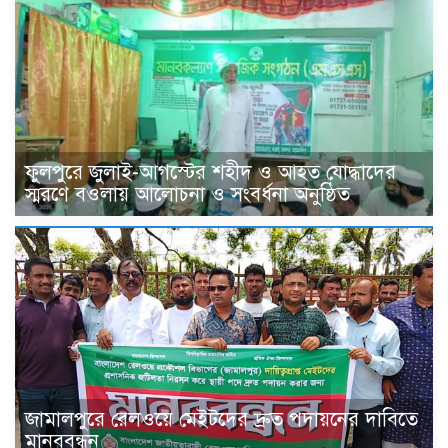
ফুলপুরে জুলাই-আগস্টের শহীদ ও আহত যোদ্ধাদের
স্মরণে বওলায় আলোচনা ও সংবর্ধনা অনুষ্ঠিত
জামালপুরে রেলওয়ে মেইটদের দ্রুত পদায়নের দাবিতে
মানববন্ধন