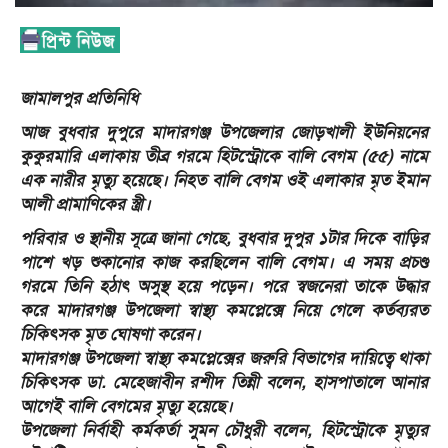
জামালপুর প্রতিনিধি
আজ বুধবার দুপুরে মাদারগঞ্জ উপজেলার জোড়খালী ইউনিয়নের
কুকুরমারি এলাকায় তীব্র গরমে হিটস্ট্রোকে বালি বেগম (৫৫) নামে
এক নারীর মৃত্যু হয়েছে। নিহত বালি বেগম ওই এলাকার মৃত ইমান
আলী প্রামাণিকের স্ত্রী।
পরিবার ও স্থানীয় সূত্রে জানা গেছে, বুধবার দুপুর ১টার দিকে বাড়ির
পাশে খড় শুকানোর কাজ করছিলেন বালি বেগম। এ সময় প্রচণ্ড
গরমে তিনি হঠাৎ অসুস্থ হয়ে পড়েন। পরে স্বজনেরা তাকে উদ্ধার
করে মাদারগঞ্জ উপজেলা স্বাস্থ্য কমপ্লেক্সে নিয়ে গেলে কর্তব্যরত
চিকিৎসক মৃত ঘোষণা করেন।
মাদারগঞ্জ উপজেলা স্বাস্থ্য কমপ্লেক্সের জরুরি বিভাগের দায়িত্বে থাকা
চিকিৎসক ডা. মেহেজাবীন রশীদ তিন্নী বলেন, হাসপাতালে আনার
আগেই বালি বেগমের মৃত্যু হয়েছে।
উপজেলা নির্বাহী কর্মকর্তা সুমন চৌধুরী বলেন, হিটস্ট্রোকে মৃত্যুর