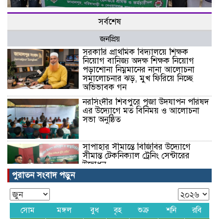
সর্বশেষ
জনপ্রিয়
সরকারি প্রাথমিক বিদ্যালয়ে শিক্ষক
নিয়োগ বানিজ্য অদক্ষ শিক্ষক নিয়োগ
পড়াশোনা নিম্নমানের নানা আলোচনা
সমালোচনার ঝড়, মুখ ফিরিয়ে নিচ্ছে
অভিভাবক গন
নরসিংদীর শিবপুরে পূজা উদযাপন পরিষদ
এর উদ্যোগে মত বিনিময় ও আলোচনা
সভা অনুষ্ঠিত
সাপাহার সীমান্তে বিজিবির উদ্যোগে
সীমান্ত টেকনিক্যাল ট্রেনিং সেন্টারের
উদ্বোধন
পুরাতন সংবাদ পড়ুন
সরকারি প্রাথমিক বিদ্যালয়ের শিক্ষা
ব্যবস্থার অধপতনের কারন কি??
সোম
মঙ্গল
বুধ
বৃহ
শুক্র
শনি
রবি