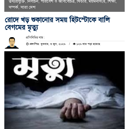
তথ্যপ্রযুক্তি
,
নির্বাচন
,
পরিবেশ ও জীববৈচিত্র
,
ফিচার
,
ময়মনসিংহ
,
শিক্ষা
,
সম্পর্ক
,
সারা দেশ
রোদে খড় শুকানোর সময় হিটস্টোকে বালি
বেগমের মৃত্যু
প্রতিনিধির নাম :
প্রকাশিত: বুধবার, ৩ জুন, ২০২৬
১২৬ বার পড়া হয়েছে