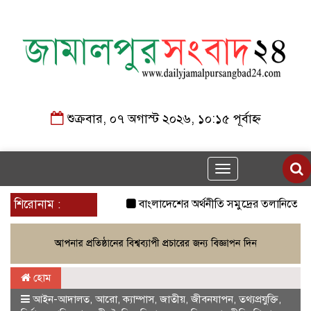
শুক্রবার, ০৭ অগাস্ট ২০২৬, ১০:১৫ পূর্বাহ্ন
Toggle
navigation
শিরোনাম :
বাংলাদেশের অর্থনীতি সমুদ্রের তলানিতে চলে 
হোম
আইন-আদালত
,
আরো
,
ক্যাম্পাস
,
জাতীয়
,
জীবনযাপন
,
তথ্যপ্রযুক্তি
,