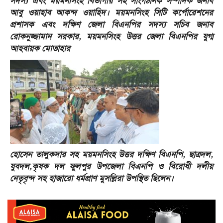
সদস্য এবং ময়মনসিংহ বিভাগীয় সহ সাংগঠনিক সম্পাদক জনাব
আবু ওয়াহাব আকন্দ ওয়াহিদ। ময়মনসিংহ সিটি কর্পোরেশনের
প্রশাসক এবং দক্ষিণ জেলা বিএনপির সদস্য সচিব জনাব
রোকনুজ্জামান সরকার, ময়মনসিংহ উত্তর জেলা বিএনপির যুগ্ম
আহবায়ক মোতাহার
হোসেন তালুকদার সহ ময়মনসিংহ উত্তর দক্ষিণ বিএনপি, ছাত্রদল,
যুবদল,কৃষক দল ফুলপুর উপজেলা বিএনপি ও বিরোধী দলীয়
নেতৃবৃন্দ সহ হাজারো ধর্মপ্রাণ মুসল্লিরা উপস্থিত ছিলেন।