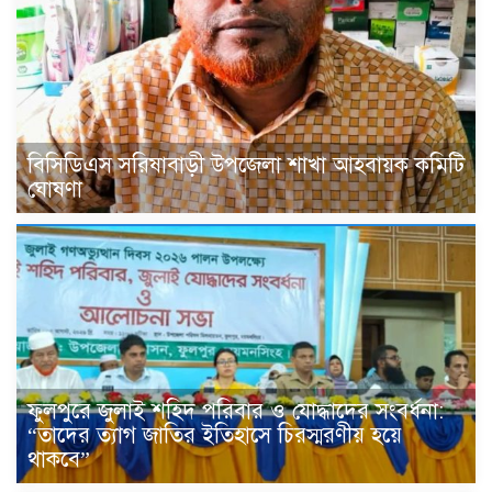
বিসিডিএস সরিষাবাড়ী উপজেলা শাখা আহবায়ক কমিটি
ঘোষণা
ফুলপুরে জুলাই শহিদ পরিবার ও যোদ্ধাদের সংবর্ধনা:
“তাদের ত্যাগ জাতির ইতিহাসে চিরস্মরণীয় হয়ে
থাকবে”