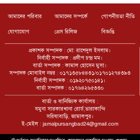
৫ আগষ্ট ইতিহাসের এক ভয়ানক দিন,কি
আমাদের পরিবার
আমাদের সম্পর্কে
গোপনীয়তা নীতি
পেল দেশের জনগন কি পেল আন্দোলন
কারীরা, এর সুবিধা ভোগ করছে
কারা???
যোগাযোগ
প্রেস রিলিজ
বিজ্ঞপ্তি
নরসিংদীর শিবপুরের বাঘাব ইউনিয়নের
১০ অসহায় পরিবারের মাঝে ঢেউটিন
প্রকাশক সম্পাদক : মো: রাশেদুল ইসলাম।
বিতরণ
নির্বাহী সম্পাদক : প্রদীপ চন্দ্র মম।
বার্তা সম্পাদক : কামাল হোসেন মুসা।
সাপাহার উপজেলার খঞ্জনপুর সীমান্তে ১টি
সম্পাদক মোবাইল নম্বর : ০১৭১৩৫৮৪৪৩১/০১৭০১২৭৪৩৯৩
বিষ্ণু মূর্তি উদ্ধার
নির্বাহী সম্পাদক : ০১৯২০৭৫০১৪১।
বার্তা সম্পাদক : ০১৭৬৪২৬৫৩৩০
W Czacie Gołove AI odpowiada
বার্তা ও বানিজ্যিক কার্যালয় :
naturalnie i płynnie na pytania
যমুনা সারকারখানা রোর্ড,তারাকান্দি
সরিষাবাড়ি, জামালপুর।
ই-মেইল : jamalpursangbad24@gmail.com