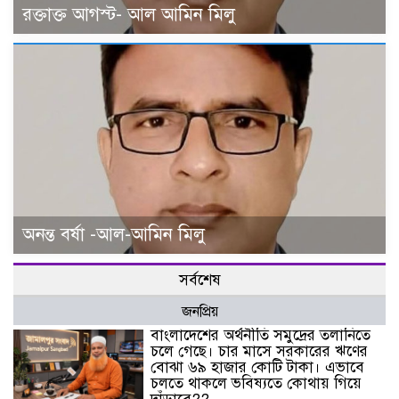
রক্তাক্ত আগস্ট- আল আমিন মিলু
অনন্ত বর্ষা -আল-আমিন মিলু
সর্বশেষ
জনপ্রিয়
বাংলাদেশের অর্থনীতি সমুদ্রের তলানিতে
চলে গেছে। চার মাসে সরকারের ঋণের
বোঝা ৬৯ হাজার কোটি টাকা। এভাবে
চলতে থাকলে ভবিষ্যতে কোথায় গিয়ে