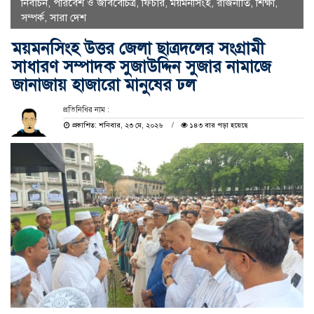
নির্বাচন
,
পরিবেশ ও জীববৈচিত্র
,
ফিচার
,
ময়মনসিংহ
,
রাজনীতি
,
শিক্ষা
,
সম্পর্ক
,
সারা দেশ
ময়মনসিংহ উত্তর জেলা ছাত্রদলের সংগ্রামী
সাধারণ সম্পাদক সুজাউদ্দিন সুজার নামাজে
জানাজায় হাজারো মানুষের ঢল
প্রতিনিধির নাম :
প্রকাশিত: শনিবার, ২৩ মে, ২০২৬
১৪৩ বার পড়া হয়েছে