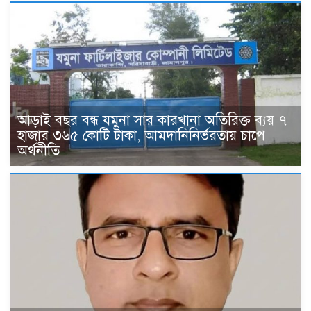
আড়াই বছর বন্ধ যমুনা সার কারখানা অতিরিক্ত ব্যয় ৭
হাজার ৩৬৫ কোটি টাকা, আমদানিনির্ভরতায় চাপে
অর্থনীতি