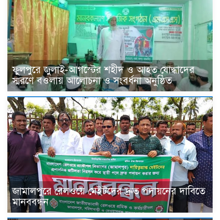
ফুলপুরে জুলাই-আগস্টের শহীদ ও আহত যোদ্ধাদের
স্মরণে বওলায় আলোচনা ও সংবর্ধনা অনুষ্ঠিত
জামালপুরে রেলওয়ে মেইটদের দ্রুত পদায়নের দাবিতে
মানববন্ধন