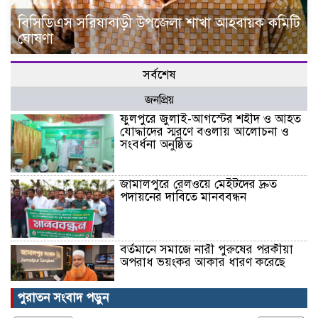
বিসিডিএস সরিষাবাড়ী উপজেলা শাখা আহবায়ক কমিটি
ঘোষণা
সর্বশেষ
জনপ্রিয়
ফুলপুরে জুলাই-আগস্টের শহীদ ও আহত
যোদ্ধাদের স্মরণে বওলায় আলোচনা ও
সংবর্ধনা অনুষ্ঠিত
জামালপুরে রেলওয়ে মেইটদের দ্রুত
পদায়নের দাবিতে মানববন্ধন
বর্তমানে সমাজে নারী পুরুষের পরকীয়া
অপরাধ ভয়ংকর আকার ধারণ করেছে
পুরাতন সংবাদ পড়ুন
ইসলামের দৃষ্টিতে পবিত্র শুক্রবারের কেন