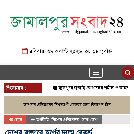
রবিবার, ০৯ অগাস্ট ২০২৬, ০৮:১৯ পূর্বাহ্ন
Toggle
navigation
শিরোনাম :
ফুলপুরে জুলাই-আগস্টের শহীদ ও আহত যোদ্ধাদের
হোম
অর্থনীতি
,
বিশেষ প্রতিবেদন
,
সারা দেশ
দেশের বাজারে স্বর্ণের দামে রেকর্ড