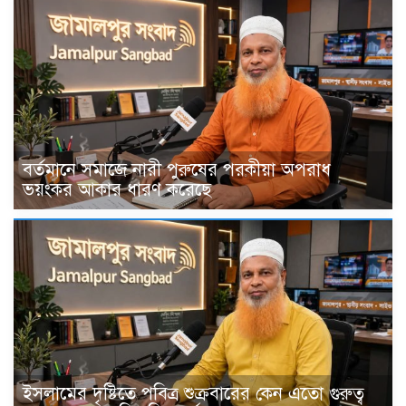
বর্তমানে সমাজে নারী পুরুষের পরকীয়া অপরাধ
ভয়ংকর আকার ধারণ করেছে
ইসলামের দৃষ্টিতে পবিত্র শুক্রবারের কেন এতো গুরুত্ব