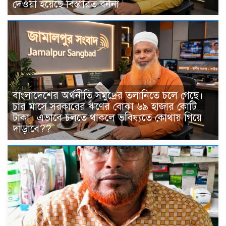
দেওয়া হয়েছে বিস্তারিত বর্ননা
বাংলাদেশের অর্থনীতি সমুদ্রের তলানিতে চলে গেছে।
চার মাসে সরকারের ঋণের বোঝা ৬৯ হাজার কোটি
টাকা। এভাবে চলতে থাকলে ভবিষ্যতে কোথায় গিয়ে
দাঁড়াবে??