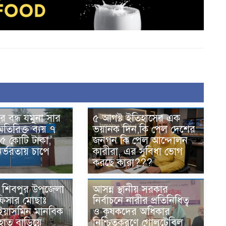
 বন্ধ যমুনা সার
৫ আগষ্ট ইতিহাসের এক
তিরিক্ত ব্যয় ৭
ভয়ানক দিন,কি পেল দেশের
৫ কোটি টাকা,
জনগন কি পেল আন্দোলন
র্ভরতায় চাপে
কারীরা, এর সুবিধা ভোগ
করছে কারা???
 শিবপুর উপজেলা
আসন্ন স্থানীয় সরকার
অফিসার মোছাঃ
নির্বাচনে নারীর প্রতিনিধিত্ব
ইয়াসমিন মানবিক
ও কৃষকদের অধিকার
াত বাড়িয়ে
নিশ্চিতকরণে গোলটেবিল