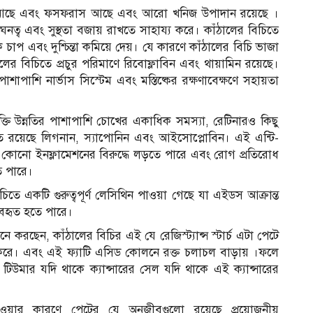
য়াম আছে এবং ফসফরাস আছে এবং আরো খনিজ উপাদান রয়েছে ।
 ঘনত্ব এবং সুস্থতা বজায় রাখতে সাহায্য করে। কাঁঠালের বিচিতে
িক চাপ এবং দুশ্চিন্তা কমিয়ে দেয়। যে কারণে কাঁঠালের বিচি ভাজা
র বিচিতে প্রচুর পরিমাণে রিবোফ্লাবিন এবং থায়ামিন রয়েছে।
শাপাশি নার্ভাস সিস্টেম এবং মস্তিষ্কের রক্ষণাবেক্ষণে সহায়তা
ক্তি উন্নতির পাশাপাশি চোখের একাধিক সমস্যা, রেটিনারও কিছু
তে রয়েছে লিগনান, স্যাপোনিন এবং আইসোপ্লোবিন। এই এন্টি-
 যে কোনো ইনফ্লামেশনের বিরুদ্ধে লড়তে পারে এবং রোগ প্রতিরোধ
 পারে।
িতে একটি গুরুত্বপূর্ণ লেসিথিন পাওয়া গেছে যা এইডস আক্রান্ত
যবহৃত হতে পারে।
করছেন, কাঁঠালের বিচির এই যে রেজিস্ট্যান্স স্টার্চ এটা পেটে
ি করে। এবং এই ফ্যাটি এসিড কোলনে রক্ত চলাচল বাড়ায় ।ফলে
র টিউমার যদি থাকে ক্যান্সারের সেল যদি থাকে এই ক্যান্সারের
 হওয়ার কারণে পেটের যে অনুজীবগুলো রয়েছে প্রয়োজনীয়