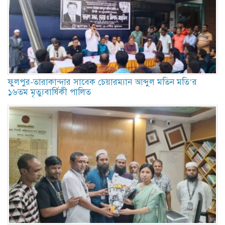
ফুলপুর-তারাকান্দার সাবেক চেয়ারম্যান আব্দুল মতিন মতি’র
১৬তম মৃত্যুবার্ষিকী পালিত