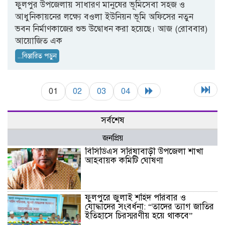
ফুলপুর উপজেলায় সাধারণ মানুষের ভূমিসেবা সহজ ও
আধুনিকায়নের লক্ষ্যে বওলা ইউনিয়ন ভূমি অফিসের নতুন
ভবন নির্মাণকাজের শুভ উদ্বোধন করা হয়েছে। ​আজ (রোববার)
আয়োজিত এক
...বিস্তারিত পড়ুন
01
02
03
04
সর্বশেষ
জনপ্রিয়
বিসিডিএস সরিষাবাড়ী উপজেলা শাখা
আহবায়ক কমিটি ঘোষণা
ফুলপুরে জুলাই শহিদ পরিবার ও
যোদ্ধাদের সংবর্ধনা: “তাদের ত্যাগ জাতির
ইতিহাসে চিরস্মরণীয় হয়ে থাকবে”