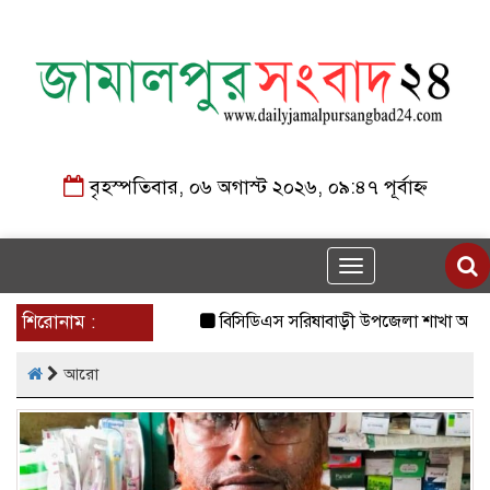
বৃহস্পতিবার, ০৬ অগাস্ট ২০২৬, ০৯:৪৭ পূর্বাহ্ন
Toggle
navigation
শিরোনাম :
বিসিডিএস সরিষাবাড়ী উপজেলা শাখা আহবায়ক ক
আরো