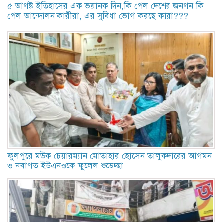
৫ আগষ্ট ইতিহাসের এক ভয়ানক দিন,কি পেল দেশের জনগন কি
পেল আন্দোলন কারীরা, এর সুবিধা ভোগ করছে কারা???
ফুলপুরে মউক চেয়ারম্যান মোতাহার হোসেন তালুকদারের আগমন
ও নবাগত ইউএনওকে ফুলেল শুভেচ্ছা