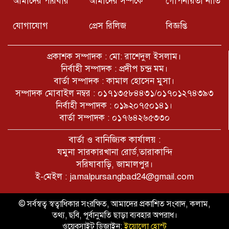
আমাদের পরিবার
আমাদের সম্পর্কে
গোপনীয়তা নীতি
যোগাযোগ
প্রেস রিলিজ
বিজ্ঞপ্তি
সাপাহার উপজেলার খঞ্জনপুর সীমান্তে ১টি
বিষ্ণু মূর্তি উদ্ধার
প্রকাশক সম্পাদক : মো: রাশেদুল ইসলাম।
নির্বাহী সম্পাদক : প্রদীপ চন্দ্র মম।
W Czacie Gołove AI odpowiada
বার্তা সম্পাদক : কামাল হোসেন মুসা।
naturalnie i płynnie na pytania
সম্পাদক মোবাইল নম্বর : ০১৭১৩৫৮৪৪৩১/০১৭০১২৭৪৩৯৩
নির্বাহী সম্পাদক : ০১৯২০৭৫০১৪১।
বার্তা সম্পাদক : ০১৭৬৪২৬৫৩৩০
বাংলাদেশের ইতিহাসে আগষ্ট ৬৯ হতে
২৪ আলোচিত ঘটনাবলী
বার্তা ও বানিজ্যিক কার্যালয় :
যমুনা সারকারখানা রোর্ড,তারাকান্দি
সরিষাবাড়ি, জামালপুর।
ই-মেইল : jamalpursangbad24@gmail.com
© সর্বস্বত্ব স্বত্বাধিকার সংরক্ষিত, আমাদের প্রকাশিত সংবাদ, কলাম,
তথ্য, ছবি, পূর্বানুমতি ছাড়া ব্যবহার অপরাধ।
ওয়েবসাইট ডিজাইন:
ইয়োলো হোস্ট