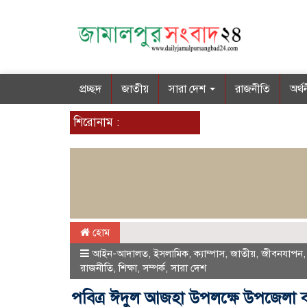
প্রচ্ছদ
জাতীয়
সারা দেশ
রাজনীতি
অর্থ
শিরোনাম :
হোম
আইন-আদালত
,
ইসলামিক
,
ক্যাম্পাস
,
জাতীয়
,
জীবনযাপন
রাজনীতি
,
শিক্ষা
,
সম্পর্ক
,
সারা দেশ
পবিত্র ঈদুল আজহা উপলক্ষে উপজেলা বাস