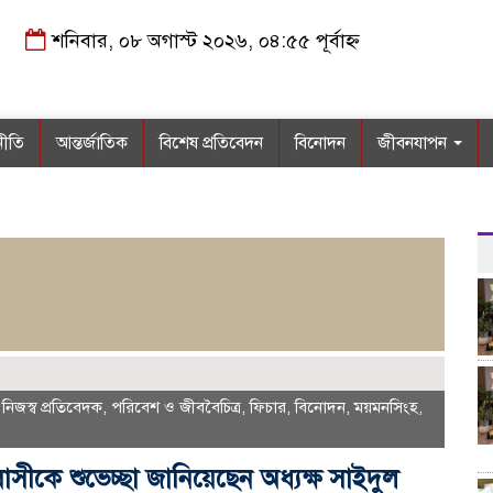
শনিবার, ০৮ অগাস্ট ২০২৬, ০৪:৫৫ পূর্বাহ্ন
নীতি
আন্তর্জাতিক
বিশেষ প্রতিবেদন
বিনোদন
জীবনযাপন
,
নিজস্ব প্রতিবেদক
,
পরিবেশ ও জীববৈচিত্র
,
ফিচার
,
বিনোদন
,
ময়মনসিংহ
,
ীকে শুভেচ্ছা জানিয়েছেন অধ্যক্ষ সাইদুল