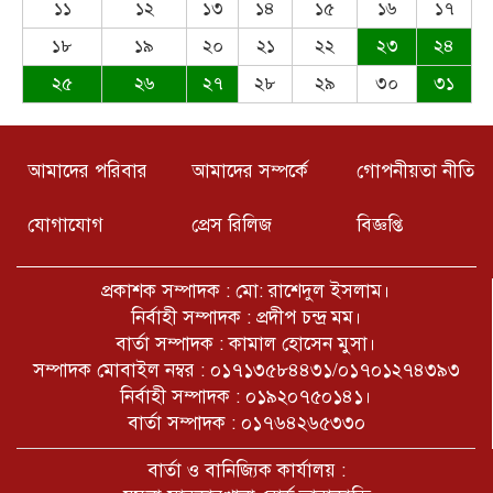
১১
১২
১৩
১৪
১৫
১৬
১৭
১৮
১৯
২০
২১
২২
২৩
২৪
অনন্ত বর্ষা -আল-আমিন মিলু
২৫
২৬
২৭
২৮
২৯
৩০
৩১
৫ আগষ্ট ইতিহাসের এক ভয়ানক দিন,কি
আমাদের পরিবার
আমাদের সম্পর্কে
গোপনীয়তা নীতি
পেল দেশের জনগন কি পেল আন্দোলন
কারীরা, এর সুবিধা ভোগ করছে
কারা???
যোগাযোগ
প্রেস রিলিজ
বিজ্ঞপ্তি
নরসিংদীর শিবপুরের বাঘাব ইউনিয়নের
১০ অসহায় পরিবারের মাঝে ঢেউটিন
প্রকাশক সম্পাদক : মো: রাশেদুল ইসলাম।
বিতরণ
নির্বাহী সম্পাদক : প্রদীপ চন্দ্র মম।
বার্তা সম্পাদক : কামাল হোসেন মুসা।
সাপাহার উপজেলার খঞ্জনপুর সীমান্তে ১টি
সম্পাদক মোবাইল নম্বর : ০১৭১৩৫৮৪৪৩১/০১৭০১২৭৪৩৯৩
বিষ্ণু মূর্তি উদ্ধার
নির্বাহী সম্পাদক : ০১৯২০৭৫০১৪১।
বার্তা সম্পাদক : ০১৭৬৪২৬৫৩৩০
W Czacie Gołove AI odpowiada
বার্তা ও বানিজ্যিক কার্যালয় :
naturalnie i płynnie na pytania