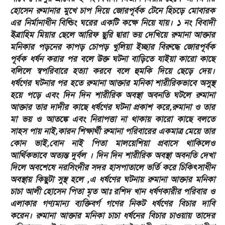
হোসেন রুমানার মুখে চাপ দিয়ে জোরপূর্বক টেনে হিচড়ে মোবারক
এর নির্মানাধীন বিল্ডিং ঘরের একটি কক্ষে নিয়ে যায়। ১ নং বিবাদী
ইব্রাহিম মিয়ার ছেলে আরিফ ছুরি দ্বারা ভয় দেখিয়ে রুমানা আক্তার
মনিকার পড়নের কাপড় চোপড় খুলিয়া ইচ্ছার বিরুদ্ধে জোরপূর্বক
পূর্বক ধর্ষন করার পর বলে উক্ত ঘটনা বাড়িতে যাইয়া কারো কাছে
বলিলে স্বপরিবারে হত্যা করবে বলে হুমকি দিয়ে ছেড়ে দেয়।
ধর্ষণের ঘটনার পর হতে রুমানা আক্তার মনিকা শারীরিকভাবে অসুস্থ
হয়ে পড়ে এবং দিন দিন শারীরিক অবস্থা অবনতি ঘটলে রুমানা
আক্তার তার দাদীর কাছে ধর্ষণের ঘটনা প্রকাশ করে,রুমানা ও তার
মা ভয় ও আতঙ্কে এবং নিরাপত্তা না থাকায় কারো কাছে বলতে
সাহস পায় নাই,কারন শিক্ষার্থী রুমানা পরিবারের একমাত্র মেয়ে তার
কোন ভাই,বোন নাই পিতা মালয়েশিয়া প্রবাসে থাকিলেও
আর্থিকভাবে অত্যন্ত দুর্বল । দিন দিন শারীরিক অবস্থা অবনতি দেখা
দিলে অবশেষে নরসিংদীর সদর হাসপাতালে ভর্তি করে চিকিৎসাধীন
অবস্থায় কিছুটা সুস্থ হলে ,এ ধর্ষণের ঘটনায় রুমানা আক্তার মনিকা
চাচা আলী হোসেন পিতা মৃত আঃ রশিদ খান ধর্ষণকারীর পরিবার ও
এলাকার গণ্যমান্য ব্যক্তিবর্গ গণের নিকট ধর্ষণের বিচার দাবি
করেন। রুমানা আক্তার মনিকা চাচা ধর্ষনের বিচার চাওয়ায় তাদের