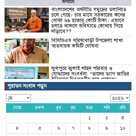
জনপ্রিয়
বাংলাদেশের অর্থনীতি সমুদ্রের তলানিতে
চলে গেছে। চার মাসে সরকারের ঋণের
বোঝা ৬৯ হাজার কোটি টাকা। এভাবে
চলতে থাকলে ভবিষ্যতে কোথায় গিয়ে
দাঁড়াবে??
বিসিডিএস সরিষাবাড়ী উপজেলা শাখা
আহবায়ক কমিটি ঘোষণা
ফুলপুরে জুলাই শহিদ পরিবার ও
যোদ্ধাদের সংবর্ধনা: “তাদের ত্যাগ জাতির
ইতিহাসে চিরস্মরণীয় হয়ে থাকবে”
পুরাতন সংবাদ পড়ুন
আড়াই বছর বন্ধ যমুনা সার কারখানা
অতিরিক্ত ব্যয় ৭ হাজার ৩৬৫ কোটি
টাকা, আমদানিনির্ভরতায় চাপে অর্থনীতি
সোম
মঙ্গল
বুধ
বৃহ
শুক্র
শনি
রবি
১
২
৩
রক্তাক্ত আগস্ট- আল আমিন মিলু
৪
৫
৬
৭
৮
৯
১০