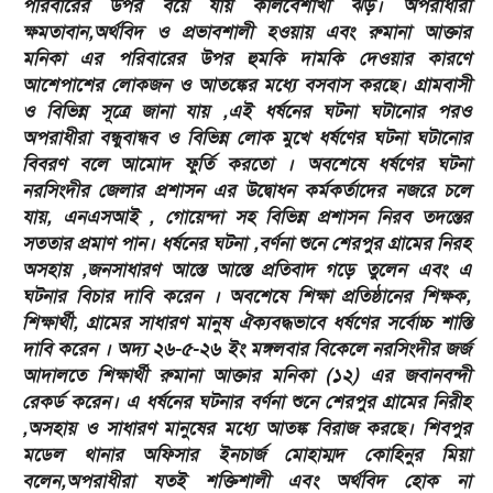
পরিবারের উপর বয়ে যায় কালবৈশাখী ঝড়। অপরাধীরা
ক্ষমতাবান,অর্থবিদ ও প্রভাবশালী হওয়ায় এবং রুমানা আক্তার
মনিকা এর পরিবারের উপর হুমকি দামকি দেওয়ার কারণে
আশেপাশের লোকজন ও আতঙ্কের মধ্যে বসবাস করছে। গ্রামবাসী
ও বিভিন্ন সূত্রে জানা যায় ,এই ধর্ষনের ঘটনা ঘটানোর পরও
অপরাধীরা বন্ধুবান্ধব ও বিভিন্ন লোক মুখে ধর্ষণের ঘটনা ঘটানোর
বিবরণ বলে আমোদ ফুর্তি করতো । অবশেষে ধর্ষণের ঘটনা
নরসিংদীর জেলার প্রশাসন এর উদ্বোধন কর্মকর্তাদের নজরে চলে
যায়, এনএসআই , গোয়েন্দা সহ বিভিন্ন প্রশাসন নিরব তদন্তের
সততার প্রমাণ পান। ধর্ষনের ঘটনা ,বর্ণনা শুনে শেরপুর গ্রামের নিরহ
অসহায় ,জনসাধারণ আস্তে আস্তে প্রতিবাদ গড়ে তুলেন এবং এ
ঘটনার বিচার দাবি করেন । অবশেষে শিক্ষা প্রতিষ্ঠানের শিক্ষক,
শিক্ষার্থী, গ্রামের সাধারণ মানুষ ঐক্যবদ্ধভাবে ধর্ষণের সর্বোচ্চ শাস্তি
দাবি করেন । অদ্য ২৬-৫-২৬ ইং মঙ্গলবার বিকেলে নরসিংদীর জর্জ
আদালতে শিক্ষার্থী রুমানা আক্তার মনিকা (১২) এর জবানবন্দী
রেকর্ড করেন। এ ধর্ষনের ঘটনার বর্ণনা শুনে শেরপুর গ্রামের নিরীহ
,অসহায় ও সাধারণ মানুষের মধ্যে আতঙ্ক বিরাজ করছে। শিবপুর
মডেল থানার অফিসার ইনচার্জ মোহাম্মদ কোহিনুর মিয়া
বলেন,অপরাধীরা যতই শক্তিশালী এবং অর্থবিদ হোক না