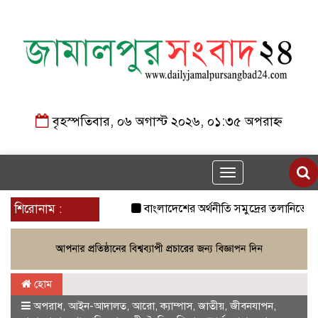
বৃহস্পতিবার, ০৬ অগাস্ট ২০২৬, ০১:৩৫ অপরাহ্ন
Toggle
navigation
শিরোনাম :
বাংলাদেশের অর্থনীতি সমুদ্রের তলানিতে চলে
হোম
অপরাধ
,
আইন-আদালত
,
আরো
,
ক্যাম্পাস
,
জাতীয়
,
জীবনযাপন
,