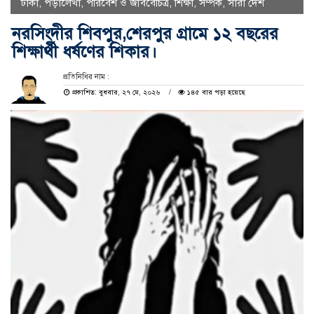
ঢাকা
,
পড়ালেখা
,
পরিবেশ ও জীববৈচিত্র
,
শিক্ষা
,
সম্পর্ক
,
সারা দেশ
নরসিংদীর শিবপুর,শেরপুর গ্রামে ১২ বছরের
শিক্ষার্থী ধর্ষণের শিকার।
প্রতিনিধির নাম :
প্রকাশিত: বুধবার, ২৭ মে, ২০২৬
১৪৫ বার পড়া হয়েছে