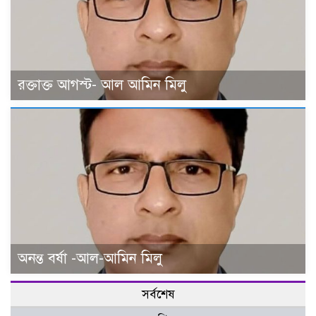
রক্তাক্ত আগস্ট- আল আমিন মিলু
অনন্ত বর্ষা -আল-আমিন মিলু
সর্বশেষ