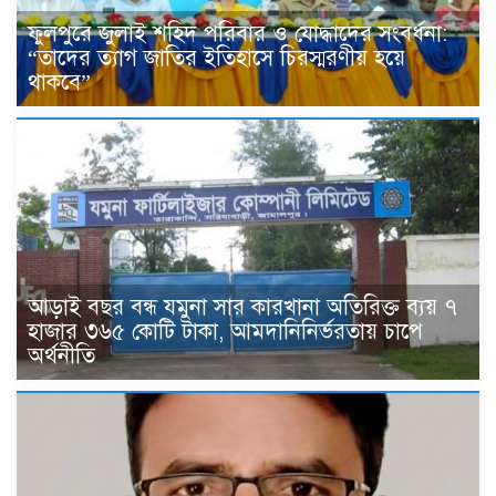
ফুলপুরে জুলাই শহিদ পরিবার ও যোদ্ধাদের সংবর্ধনা:
“তাদের ত্যাগ জাতির ইতিহাসে চিরস্মরণীয় হয়ে
থাকবে”
আড়াই বছর বন্ধ যমুনা সার কারখানা অতিরিক্ত ব্যয় ৭
হাজার ৩৬৫ কোটি টাকা, আমদানিনির্ভরতায় চাপে
অর্থনীতি