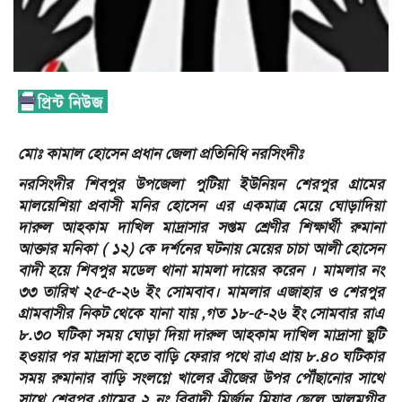
মোঃ কামাল হোসেন প্রধান জেলা প্রতিনিধি নরসিংদীঃ
নরসিংদীর শিবপুর উপজেলা পুটিয়া ইউনিয়ন শেরপুর গ্রামের
মালয়েশিয়া প্রবাসী মনির হোসেন এর একমাত্র মেয়ে ঘোড়াদিয়া
দারুল আহকাম দাখিল মাদ্রাসার সপ্তম শ্রেণীর শিক্ষার্থী রুমানা
আক্তার মনিকা ( ১২) কে দর্শনের ঘটনায় মেয়ের চাচা আলী হোসেন
বাদী হয়ে শিবপুর মডেল থানা মামলা দায়ের করেন । মামলার নং
৩৩ তারিখ ২৫-৫-২৬ ইং সোমবাব। মামলার এজাহার ও শেরপুর
গ্রামবাসীর নিকট থেকে যানা যায় ,গত ১৮-৫-২৬ ইং সোমবার রাএ
৮.৩০ ঘটিকা সময় ঘোড়া দিয়া দারুল আহকাম দাখিল মাদ্রাসা ছুটি
হওয়ার পর মাদ্রাসা হতে বাড়ি ফেরার পথে রাএ প্রায় ৮.৪০ ঘটিকার
সময় রুমানার বাড়ি সংলগ্নে খালের ব্রীজের উপর পৌঁছানোর সাথে
সাথে শেরপুর গ্রামের ২ নং বিবাদী মির্জান মিয়ার ছেলে আলমগীর