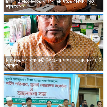
টাকা। এভাবে চলতে থাকলে ভবিষ্যতে কোথায় গিয়ে
দাঁড়াবে??
বিসিডিএস সরিষাবাড়ী উপজেলা শাখা আহবায়ক কমিটি
ঘোষণা