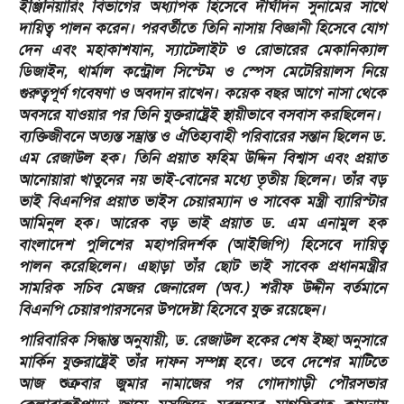
ইঞ্জিনিয়ারিং বিভাগের অধ্যাপক হিসেবে দীর্ঘদিন সুনামের সাথে
দায়িত্ব পালন করেন। পরবর্তীতে তিনি নাসায় বিজ্ঞানী হিসেবে যোগ
দেন এবং মহাকাশযান, স্যাটেলাইট ও রোভারের মেকানিক্যাল
ডিজাইন, থার্মাল কন্ট্রোল সিস্টেম ও স্পেস মেটেরিয়ালস নিয়ে
গুরুত্বপূর্ণ গবেষণা ও অবদান রাখেন। কয়েক বছর আগে নাসা থেকে
অবসরে যাওয়ার পর তিনি যুক্তরাষ্ট্রেই স্থায়ীভাবে বসবাস করছিলেন।
​ব্যক্তিজীবনে অত্যন্ত সম্ভ্রান্ত ও ঐতিহ্যবাহী পরিবারের সন্তান ছিলেন ড.
এম রেজাউল হক। তিনি প্রয়াত ফহিম উদ্দিন বিশ্বাস এবং প্রয়াত
আনোয়ারা খাতুনের নয় ভাই-বোনের মধ্যে তৃতীয় ছিলেন। তাঁর বড়
ভাই বিএনপির প্রয়াত ভাইস চেয়ারম্যান ও সাবেক মন্ত্রী ব্যারিস্টার
আমিনুল হক। আরেক বড় ভাই প্রয়াত ড. এম এনামুল হক
বাংলাদেশ পুলিশের মহাপরিদর্শক (আইজিপি) হিসেবে দায়িত্ব
পালন করেছিলেন। এছাড়া তাঁর ছোট ভাই সাবেক প্রধানমন্ত্রীর
সামরিক সচিব মেজর জেনারেল (অব.) শরীফ উদ্দীন বর্তমানে
বিএনপি চেয়ারপারসনের উপদেষ্টা হিসেবে যুক্ত রয়েছেন।
​পারিবারিক সিদ্ধান্ত অনুযায়ী, ড. রেজাউল হকের শেষ ইচ্ছা অনুসারে
মার্কিন যুক্তরাষ্ট্রেই তাঁর দাফন সম্পন্ন হবে। তবে দেশের মাটিতে
আজ শুক্রবার জুমার নামাজের পর গোদাগাড়ী পৌরসভার