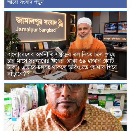
আরো সংবাদ পড়ুন
বাংলাদেশের অর্থনীতি সমুদ্রের তলানিতে চলে গেছে।
চার মাসে সরকারের ঋণের বোঝা ৬৯ হাজার কোটি
টাকা। এভাবে চলতে থাকলে ভবিষ্যতে কোথায় গিয়ে
দাঁড়াবে??