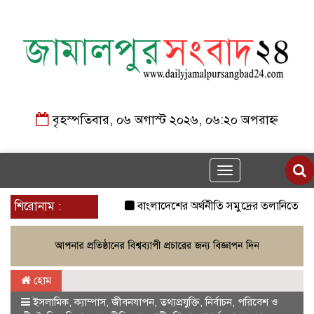
বৃহস্পতিবার, ০৬ অগাস্ট ২০২৬, ০৬:২০ অপরাহ্ন
Toggle
navigation
শিরোনাম :
বাংলাদেশের অর্থনীতি সমুদ্রের তলানিতে চলে 
হোম
ইসলামিক
,
ক্যাম্পাস
,
জীবনযাপন
,
তথ্যপ্রযুক্তি
,
নির্বাচন
,
পরিবেশ ও