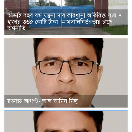
আড়াই বছর বন্ধ যমুনা সার কারখানা অতিরিক্ত ব্যয় ৭
হাজার ৩৬৫ কোটি টাকা, আমদানিনির্ভরতায় চাপে
অর্থনীতি
রক্তাক্ত আগস্ট- আল আমিন মিলু