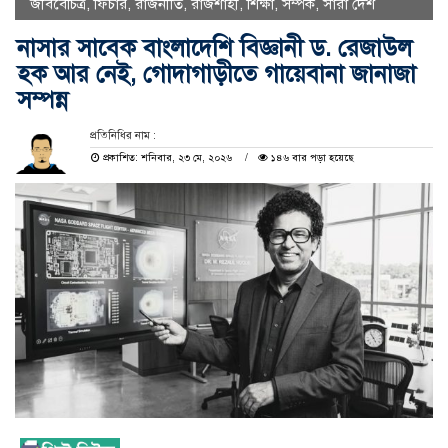
জীববৈচিত্র
,
ফিচার
,
রাজনীতি
,
রাজশাহী
,
শিক্ষা
,
সম্পর্ক
,
সারা দেশ
নাসার সাবেক বাংলাদেশি বিজ্ঞানী ড. রেজাউল
হক আর নেই, গোদাগাড়ীতে গায়েবানা জানাজা
সম্পন্ন
প্রতিনিধির নাম :
প্রকাশিত: শনিবার, ২৩ মে, ২০২৬
১৪৬ বার পড়া হয়েছে