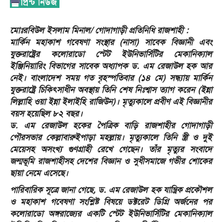
​মোঃরবিউল ইসলাম মিনাল/ গোদাগাড়ী প্রতিনিধি রাজশাহী :
মার্কিন মহাকাশ গবেষণা সংস্থার (নাসা) সাবেক বিজ্ঞানী এবং
যুক্তরাষ্ট্রের কলোরাডো স্টেট ইউনিভার্সিটির মেকানিক্যাল
ইঞ্জিনিয়ারিং বিভাগের সাবেক অধ্যাপক ড. এম রেজাউল হক আর
নেই। বাংলাদেশ সময় গত বৃহস্পতিবার (১৪ মে) সন্ধ্যায় মার্কিন
যুক্তরাষ্ট্রে চিকিৎসাধীন অবস্থায় তিনি শেষ নিঃশ্বাস ত্যাগ করেন (ইন্না
লিল্লাহি ওয়া ইন্না ইলাইহি রাজিউন)। মৃত্যুকালে প্রবীণ এই বিজ্ঞানীর
বয়স হয়েছিল ৮২ বছর।
​ড. এম রেজাউল হকের পৈত্রিক বাড়ি রাজশাহীর গোদাগাড়ী
পৌরসভার কেল্লাবারুইপাড়া মহল্লায়। মৃত্যুকালে তিনি স্ত্রী ও দুই
মেয়েসহ অসংখ্য গুণগ্রাহী রেখে গেছেন। তাঁর মৃত্যুর সংবাদে
জন্মভূমি রাজশাহীসহ দেশের বিজ্ঞান ও সুধীসমাজে গভীর শোকের
ছায়া নেমে এসেছে।
​পারিবারিক সূত্রে জানা গেছে, ড. এম রেজাউল হক যান্ত্রিক প্রকৌশল
ও মহাকাশ গবেষণা সংশ্লিষ্ট বিষয়ে ডক্টরেট ডিগ্রি অর্জনের পর
কলোরাডো অঙ্গরাজ্যের একটি স্টেট ইউনিভার্সিটির মেকানিক্যাল