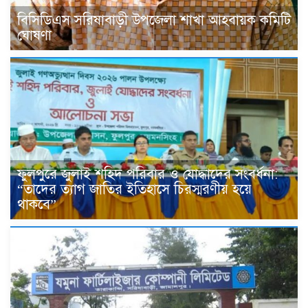
বিসিডিএস সরিষাবাড়ী উপজেলা শাখা আহবায়ক কমিটি
ঘোষণা
ফুলপুরে জুলাই শহিদ পরিবার ও যোদ্ধাদের সংবর্ধনা:
“তাদের ত্যাগ জাতির ইতিহাসে চিরস্মরণীয় হয়ে
থাকবে”