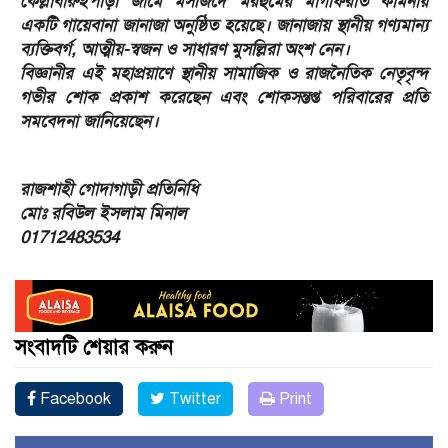
কেল্লাবারুইপাড়া জামে মসজিদে মরহুমের মাগফিরাত কামনায়
একটি গায়েবানা জানাজা অনুষ্ঠিত হয়েছে। জানাজায় স্থানীয় গণ্যমান্য
ব্যক্তিবর্গ, আত্মীয়-স্বজন ও সাধারণ মুসল্লিরা অংশ নেন।
​বিজ্ঞানীর এই মহাপ্রয়াণে স্থানীয় সামাজিক ও রাজনৈতিক নেতৃবৃন্দ
গভীর শোক প্রকাশ করেছেন এবং শোকসন্তপ্ত পরিবারের প্রতি
সমবেদনা জানিয়েছেন।
রাজশাহী গোদাগাড়ী প্রতিনিধি
মোঃ রবিউল ইসলাম মিনাল
01712483534
সংবাদটি শেয়ার করুন
Facebook
Twitter
Print