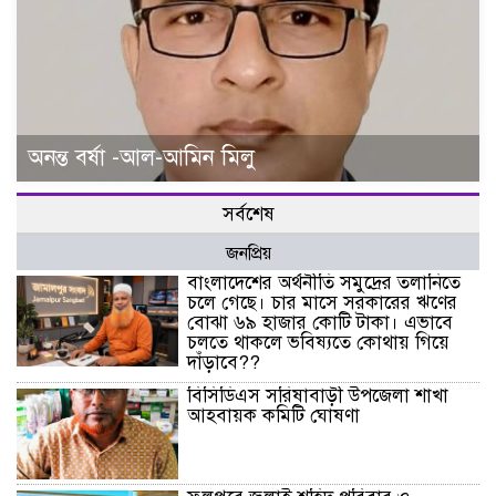
অনন্ত বর্ষা -আল-আমিন মিলু
সর্বশেষ
জনপ্রিয়
বাংলাদেশের অর্থনীতি সমুদ্রের তলানিতে
চলে গেছে। চার মাসে সরকারের ঋণের
বোঝা ৬৯ হাজার কোটি টাকা। এভাবে
চলতে থাকলে ভবিষ্যতে কোথায় গিয়ে
দাঁড়াবে??
বিসিডিএস সরিষাবাড়ী উপজেলা শাখা
আহবায়ক কমিটি ঘোষণা