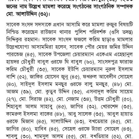
জনের নাম উল্লেখ মামলা করেছে সংগঠনের সাংগঠনিক সম্পাদক
মো. আলাউদ্দিন (৩২)।
সাবেক সংসদ সদস্যকে প্রধান আসামি করে মামলা রুজুর বিষয়টি
নিশ্চিত করেছেন রাউজান থানার পুলিশ পরিদর্শক (ওসি তদন্ত)
সিদ্দিকুর রহমান। সাবেক সাংসদ ফজলে করিম ছাড়াও মামলার
উল্লেখযোগ্য আসামমিরা হলেন, সাবেক পৌর মেয়র জমির উদ্দিন
পারভেজ (৪৫), সাবেক উপজেলা চেয়ারম্যান একেএম এহেছানুল
হায়দর চৌধুরী বাবুল ওরফে ঘি বাবুল (৬০), সাংসদপুত্র ফারাজ
করিম চৌধুরী (৩৫), সাবেক ইউপি চেয়ারম্যান নুরুল ইসলাম
বাশি (৫২), জাকির হোসেন জুনু (৪৫), ফখরুল আবেদীন সোহেল
(৪০), সাইদুল ইসলাম মনছুর ওরফে বালু মনছুর, (৪৮) মো.
আজম (৩৯), মো. কুতুব উদ্দিন (৩৫), এসনাদুল করিম সায়েম
(২৭), মো. সিরাজ (৪২), মো. নেজাম (৩৪), উত্তম চৌধুরী (৫০),
শিহাবুল আলম সাহাবু (৪৫), জাগির (৩২), খোরশেদ (৩৫),
কামরুল ইসলমা বাকের (৪৮), আবু সালেক (৩৫), আবুল হায়াত
ওরফে মিজান (৪৫), সালাউদ্দিন (৪৩), বখতেয়ার (৪৫), মো.
জাগির (৪০), হাবিব (৪৫), সেহেল ওরফে ট্যারা সোহেল (৪৩),
শাবলু (৩০), শামসুল আলম (৫৫), মো. বখতিয়ার (৫২), মো.