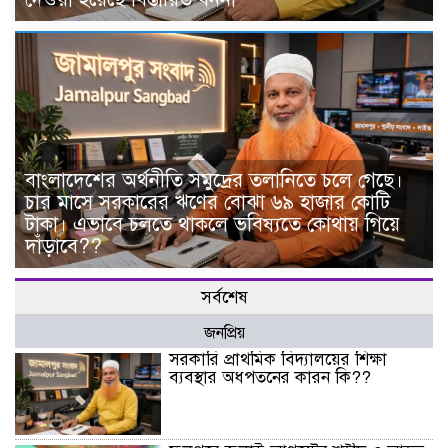
বাংলাদেশের অর্থনীতি সমুদ্রের তলানিতে চলে গেছে।
চার মাসে সরকারের ঋণের বোঝা ৬৯ হাজার কোটি
টাকা। এভাবে চলতে থাকলে ভবিষ্যতে কোথায় গিয়ে
দাঁড়াবে??
সর্বশেষ
জনপ্রিয়
সরকারি প্রাথমিক বিদ্যালয়ের শিক্ষা
ব্যবস্থার অধপতনের কারন কি??