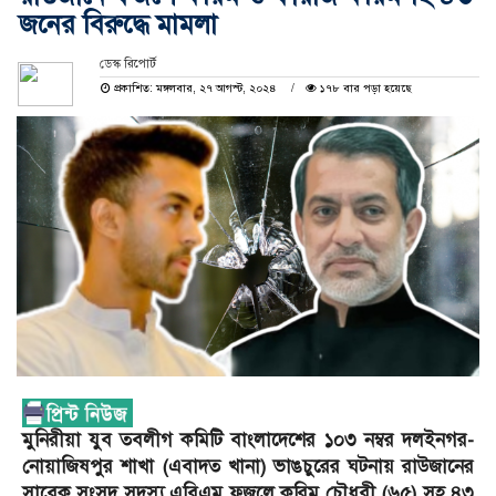
জনের বিরুদ্ধে মামলা
ডেস্ক রিপোর্ট
প্রকাশিত: মঙ্গলবার, ২৭ আগস্ট, ২০২৪
১৭৮ বার পড়া হয়েছে
মুনিরীয়া যুব তবলীগ কমিটি বাংলাদেশের ১০৩ নম্বর দলইনগর-
নোয়াজিষপুর শাখা (এবাদত খানা) ভাঙচুরের ঘটনায় রাউজানের
সাবেক সংসদ সদস্য এবিএম ফজলে করিম চৌধুরী (৬৫) সহ ৪৩