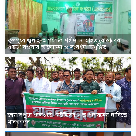
ফুলপুরে জুলাই-আগস্টের শহীদ ও আহত যোদ্ধাদের
স্মরণে বওলায় আলোচনা ও সংবর্ধনা অনুষ্ঠিত
জামালপুরে রেলওয়ে মেইটদের দ্রুত পদায়নের দাবিতে
মানববন্ধন