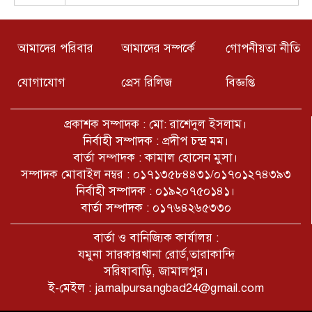
বিসিডিএস সরিষাবাড়ী উপজেলা শাখা
আহবায়ক কমিটি ঘোষণা
আমাদের পরিবার
আমাদের সম্পর্কে
গোপনীয়তা নীতি
ফুলপুরে জুলাই শহিদ পরিবার ও
যোগাযোগ
প্রেস রিলিজ
বিজ্ঞপ্তি
যোদ্ধাদের সংবর্ধনা: “তাদের ত্যাগ জাতির
ইতিহাসে চিরস্মরণীয় হয়ে থাকবে”
প্রকাশক সম্পাদক : মো: রাশেদুল ইসলাম।
নির্বাহী সম্পাদক : প্রদীপ চন্দ্র মম।
আড়াই বছর বন্ধ যমুনা সার কারখানা
বার্তা সম্পাদক : কামাল হোসেন মুসা।
অতিরিক্ত ব্যয় ৭ হাজার ৩৬৫ কোটি
টাকা, আমদানিনির্ভরতায় চাপে অর্থনীতি
সম্পাদক মোবাইল নম্বর : ০১৭১৩৫৮৪৪৩১/০১৭০১২৭৪৩৯৩
নির্বাহী সম্পাদক : ০১৯২০৭৫০১৪১।
বার্তা সম্পাদক : ০১৭৬৪২৬৫৩৩০
রক্তাক্ত আগস্ট- আল আমিন মিলু
বার্তা ও বানিজ্যিক কার্যালয় :
যমুনা সারকারখানা রোর্ড,তারাকান্দি
সরিষাবাড়ি, জামালপুর।
ই-মেইল : jamalpursangbad24@gmail.com