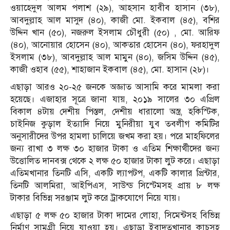
ওয়াহেদুল আলম পলাশ (২৯), আহসান হাবীব হাসান (৩৮),
আবদুল্লাহ আল মাসুদ (৪০), কাজী মো. ইকবাল (৪৫), বশির
উদ্দিন খান (৫০), নজরুল ইসলাম চৌধুরী (৫০) , মো. আরিফ
(৪০), আনোয়ার হোসেন (৪০), আকতার হোসেন (৪০), ফরহাদুল
ইসলাম (৩৮), আবদুল্লাহ আল মামুন (৪০), জসিম উদ্দিন (৪৫),
কাজী ওহাব (৫৫), শাহাজান ইকবাল (৪৫), মো. হাসান (২৮)।
এছাড়া আরও ২০-২৫ জনকে অজ্ঞাত আসামি করে মামলা করা
হয়েছে। এজাহার সূত্রে জানা যায়, ২০১৯ সালের ৩০ এপ্রিল
বিকাল ৪টায় দেশীয় পিস্তল, দেশীয় ধারালো অস্ত্র, হকিস্টিক,
চাইনিজ কুড়াল ইত্যাদি নিয়ে মুনিরীয়া যুব তবলীগ কমিটির
অনুসারীদের উপর হামলা চালিয়ে জখম করা হয়। পরে মাহফিলের
জন্য রাখা ৩ লক্ষ ৩০ হাজার টাকা ও এতিম শিক্ষার্থীদের জন্য
উত্তোলিত দানবক্স থেকে ২ লক্ষ ৫০ হাজার টাকা লুট করে। এছাড়া
এতিমখানার তিনটি এসি, একটি ল্যাপটপ, একটি কালার প্রিন্টার,
তিনটি আলমিরা, আইপিএস, সাউন্ড সিস্টেমসহ প্রায় ৮ লক্ষ
টাকার বিভিন্ন সরঞ্জাম লুট করে ট্রাকযোগে নিয়ে যায়।
এছাড়া ৫ লক্ষ ৫০ হাজার টাকা দামের লোহা, সিমেন্টসহ বিভিন্ন
নির্মাণ সামগ্রী নিয়ে যাওয়া হয়। এছাড়া ইবাদতখানার কাচসহ