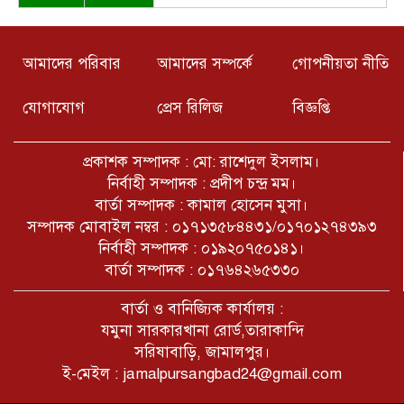
কারা???
নরসিংদীর শিবপুরের বাঘাব ইউনিয়নের
১০ অসহায় পরিবারের মাঝে ঢেউটিন
আমাদের পরিবার
আমাদের সম্পর্কে
গোপনীয়তা নীতি
বিতরণ
যোগাযোগ
প্রেস রিলিজ
বিজ্ঞপ্তি
সাপাহার উপজেলার খঞ্জনপুর সীমান্তে ১টি
বিষ্ণু মূর্তি উদ্ধার
প্রকাশক সম্পাদক : মো: রাশেদুল ইসলাম।
নির্বাহী সম্পাদক : প্রদীপ চন্দ্র মম।
বার্তা সম্পাদক : কামাল হোসেন মুসা।
W Czacie Gołove AI odpowiada
সম্পাদক মোবাইল নম্বর : ০১৭১৩৫৮৪৪৩১/০১৭০১২৭৪৩৯৩
naturalnie i płynnie na pytania
নির্বাহী সম্পাদক : ০১৯২০৭৫০১৪১।
বার্তা সম্পাদক : ০১৭৬৪২৬৫৩৩০
বাংলাদেশের ইতিহাসে আগষ্ট ৬৯ হতে
বার্তা ও বানিজ্যিক কার্যালয় :
২৪ আলোচিত ঘটনাবলী
যমুনা সারকারখানা রোর্ড,তারাকান্দি
সরিষাবাড়ি, জামালপুর।
ই-মেইল : jamalpursangbad24@gmail.com