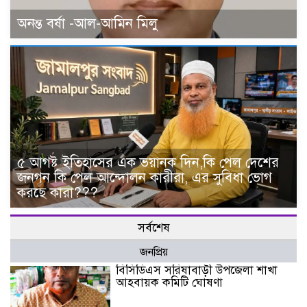
অনন্ত বর্ষা -আল-আমিন মিলু
৫ আগষ্ট ইতিহাসের এক ভয়ানক দিন,কি পেল দেশের
জনগন কি পেল আন্দোলন কারীরা, এর সুবিধা ভোগ
করছে কারা???
সর্বশেষ
জনপ্রিয়
বিসিডিএস সরিষাবাড়ী উপজেলা শাখা
আহবায়ক কমিটি ঘোষণা