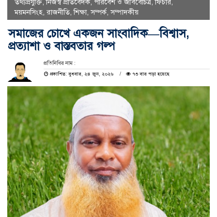
তথ্যপ্রযুক্তি
,
নিজস্ব প্রতিবেদক
,
পরিবেশ ও জীববৈচিত্র
,
ফিচার
,
ময়মনসিংহ
,
রাজনীতি
,
শিক্ষা
,
সম্পর্ক
,
সম্পাদকীয়
সমাজের চোখে একজন সাংবাদিক—বিশ্বাস,
প্রত্যাশা ও বাস্তবতার গল্প
প্রতিনিধির নাম :
প্রকাশিত: বুধবার, ২৪ জুন, ২০২৬
৭৩ বার পড়া হয়েছে