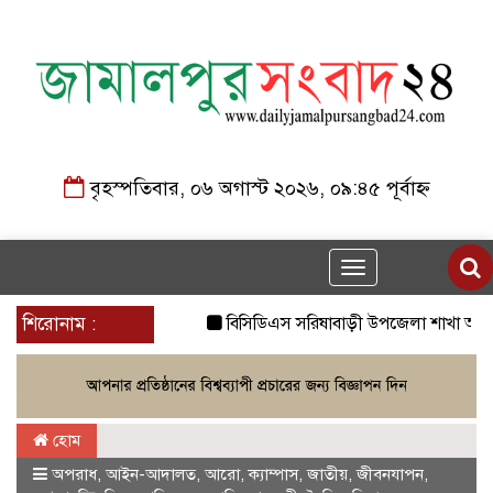
বৃহস্পতিবার, ০৬ অগাস্ট ২০২৬, ০৯:৪৫ পূর্বাহ্ন
Toggle
navigation
শিরোনাম :
বিসিডিএস সরিষাবাড়ী উপজেলা শাখা আহবায়ক 
হোম
অপরাধ
,
আইন-আদালত
,
আরো
,
ক্যাম্পাস
,
জাতীয়
,
জীবনযাপন
,