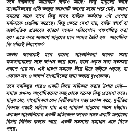
তবে বাস্তবতার আরেকটি দিকও আছে। কিছু মানুষের কাছে
সাংবাদিকদের প্রতি আস্থার জায়গাটি আগের মতো শক্ত নেই। কারণ
সময়ের সাথে সাথে কিছু অসৎ ব্যক্তির কর্মকাণ্ড এই পেশার
মর্যাদাকে প্রশ্নবিদ্ধ করেছে। কিছু ক্ষেত্রে দেখা যায়, ব্যক্তি স্বার্থে বা
রাজনৈতিক প্রভাবের কারণে সংবাদ পরিবেশনে পক্ষপাতিত্ব করা
হয়। এতে করে সাধারণ মানুষের মনে সন্দেহ তৈরি হয়—সাংবাদিক
কি সত্যিই নিরপেক্ষ?
আবার অনেকেই মনে করেন, সাংবাদিকরা অনেক সময়
ক্ষমতাবানদের সঙ্গে আপস করে চলে। ফলে প্রকৃত সত্য সবসময়
প্রকাশ পায় না। এই ধারণা সমাজে ধীরে ধীরে ছড়িয়ে পড়ছে, যা
একজন সৎ ও আদর্শ সাংবাদিকের জন্য অত্যন্ত দুঃখজনক।
তবে সবকিছুর পরেও একটি বিষয় অস্বীকার করার উপায় নেই—
সমাজ এখনও সাংবাদিকদের কাছ থেকে অনেক কিছু প্রত্যাশা করে।
মানুষ চায়, সাংবাদিকরা যেন নির্ভীকভাবে সত্য প্রকাশ করে, দুর্নীতির
বিরুদ্ধে লড়াই চালিয়ে যায় এবং সাধারণ মানুষের পাশে দাঁড়ায়।
একজন সাংবাদিকের একটি প্রতিবেদন অনেক সময় একটি অন্যায়ের
বিচার নিশ্চিত করতে পারে, একটি সমস্যার সমাধান এনে দিতে
পারে।