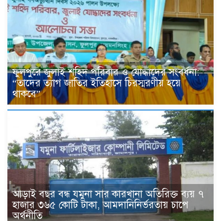
ফুলপুরে জুলাই শহিদ পরিবার ও যোদ্ধাদের সংবর্ধনা:
“তাদের ত্যাগ জাতির ইতিহাসে চিরস্মরণীয় হয়ে
থাকবে”
আড়াই বছর বন্ধ যমুনা সার কারখানা অতিরিক্ত ব্যয় ৭
হাজার ৩৬৫ কোটি টাকা, আমদানিনির্ভরতায় চাপে
অর্থনীতি