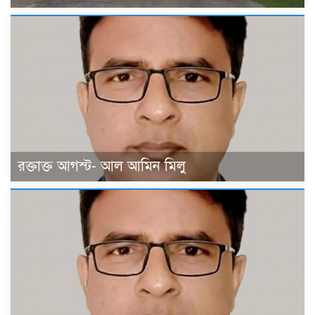
রক্তাক্ত আগস্ট- আল আমিন মিলু