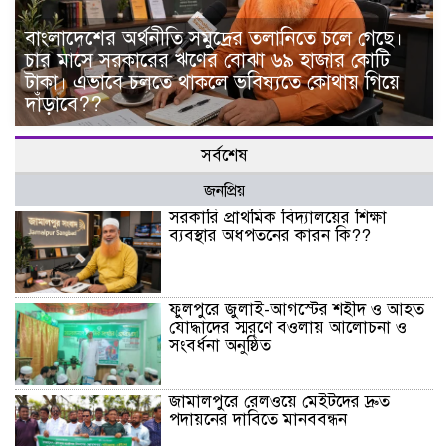
বাংলাদেশের অর্থনীতি সমুদ্রের তলানিতে চলে গেছে।
চার মাসে সরকারের ঋণের বোঝা ৬৯ হাজার কোটি
টাকা। এভাবে চলতে থাকলে ভবিষ্যতে কোথায় গিয়ে
দাঁড়াবে??
সর্বশেষ
জনপ্রিয়
সরকারি প্রাথমিক বিদ্যালয়ের শিক্ষা
ব্যবস্থার অধপতনের কারন কি??
ফুলপুরে জুলাই-আগস্টের শহীদ ও আহত
যোদ্ধাদের স্মরণে বওলায় আলোচনা ও
সংবর্ধনা অনুষ্ঠিত
জামালপুরে রেলওয়ে মেইটদের দ্রুত
পদায়নের দাবিতে মানববন্ধন