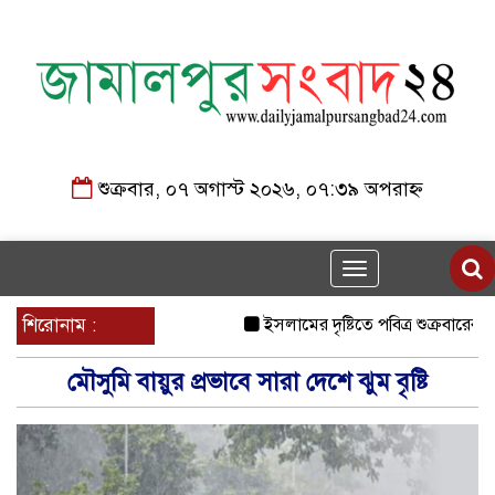
শুক্রবার, ০৭ অগাস্ট ২০২৬, ০৭:৩৯ অপরাহ্ন
Toggle
navigation
শিরোনাম :
ইসলামের দৃষ্টিতে পবিত্র শুক্রবারের কে
মৌসুমি বায়ুর প্রভাবে সারা দেশে ঝুম বৃষ্টি