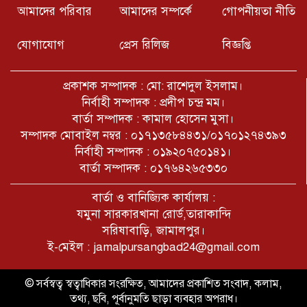
বর্তমানে সমাজে নারী পুরুষের পরকীয়া
আমাদের পরিবার
আমাদের সম্পর্কে
গোপনীয়তা নীতি
অপরাধ ভয়ংকর আকার ধারণ করেছে
যোগাযোগ
প্রেস রিলিজ
বিজ্ঞপ্তি
ইসলামের দৃষ্টিতে পবিত্র শুক্রবারের কেন
এতো গুরুত্ব দেওয়া হয়েছে বিস্তারিত বর্ননা
প্রকাশক সম্পাদক : মো: রাশেদুল ইসলাম।
নির্বাহী সম্পাদক : প্রদীপ চন্দ্র মম।
বার্তা সম্পাদক : কামাল হোসেন মুসা।
বাংলাদেশের অর্থনীতি সমুদ্রের তলানিতে
সম্পাদক মোবাইল নম্বর : ০১৭১৩৫৮৪৪৩১/০১৭০১২৭৪৩৯৩
চলে গেছে। চার মাসে সরকারের ঋণের
নির্বাহী সম্পাদক : ০১৯২০৭৫০১৪১।
বোঝা ৬৯ হাজার কোটি টাকা। এভাবে
বার্তা সম্পাদক : ০১৭৬৪২৬৫৩৩০
চলতে থাকলে ভবিষ্যতে কোথায় গিয়ে
দাঁড়াবে??
বার্তা ও বানিজ্যিক কার্যালয় :
বিসিডিএস সরিষাবাড়ী উপজেলা শাখা
আহবায়ক কমিটি ঘোষণা
যমুনা সারকারখানা রোর্ড,তারাকান্দি
সরিষাবাড়ি, জামালপুর।
ই-মেইল : jamalpursangbad24@gmail.com
© সর্বস্বত্ব স্বত্বাধিকার সংরক্ষিত, আমাদের প্রকাশিত সংবাদ, কলাম,
তথ্য, ছবি, পূর্বানুমতি ছাড়া ব্যবহার অপরাধ।