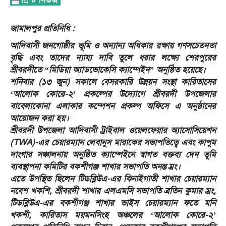
জামালপুর প্রতিনিধি :
আদিবাসী জনগোষ্ঠীর ভূমি ও অন্যান্য অধিকার রক্ষায় গণসচেতনতা
বৃদ্ধি এবং তাদের ন্যায্য দাবি তুলে ধরার লক্ষ্যে শেরপুরের
শ্রীবরদীতে “মিডিয়া অ্যাডভোকেসি ক্যাম্পেইন” অনুষ্ঠিত হয়েছে।
শনিবার (১৩ জুন) সকালে বেসরকারি উন্নয়ন সংস্থা কারিতাসের
‘আলোক কোরে-২’ প্রকল্পের উদ্যোগে শ্রীবরদী উপজেলার
বাবেলাকোনা এলাকার কম্পেশন প্রকল্প অফিসে এ অনুষ্ঠানের
আয়োজন করা হয়।
শ্রীবরদী উপজেলা আদিবাসী ট্রাইবাল ওয়েলফেয়ার অ্যাসোসিয়েশন
(TWA)-এর চেয়ারম্যান লেবানুস মারাকের সভাপতিত্বে এবং কাপুম
দাংগার সঞ্চালনায় অনুষ্ঠিত ক্যাম্পেইনে স্বাগত বক্তব্য দেন ভূমি
ব্যবস্থাপনা কমিটির বকশীগঞ্জ শাখার সভাপতি অনন্ত ম্রং।
এতে উপস্থিত ছিলেন টিডব্লিউএ-এর ঝিনাইগাতী শাখার চেয়ারম্যান
নবেশ খকশি, শ্রীবরদী শাখার এলএমসি সভাপতি ব্রতিন কুমার ম্রং,
টিডব্লিউএ-এর বকশীগঞ্জ শাখার ভাইস চেয়ারম্যান ফতে মনি
খকশী, কারিতাস ময়মনসিংহ অঞ্চলের ‘আলোক কোরে-২’