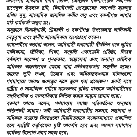
প্রকল্পের প্রতিনিধি বাধন চিরান, প্রেসক্লাব বকশীগঞ্জের সভাপতি
রাশেদুল ইসলাম রনি, ঝিনাইগাতী প্রেসক্লাবের সভাপতি হারুনুর
রশিদ দুদু, সাংবাদিক তাসলিম কবীর বাবু এবং বকশীগঞ্জ শাখার
মাঠ কর্মকর্তা অতুল ম্রং।
অনুষ্ঠানে ঝিনাইগাতী, শ্রীবরদী ও বকশীগঞ্জ উপজেলার আদিবাসী
নেতৃবৃন্দ এবং স্থানীয় সাংবাদিকরা অংশগ্রহণ করেন।
ক্যাম্পেইনে বক্তারা বলেন, আদিবাসী জনগোষ্ঠী দীর্ঘদিন ধরে ভূমির
মালিকানা, জীবিকা, শিক্ষা, সংস্কৃতি একাডেমি প্রতিষ্ঠা, নিজস্ব
বর্ণমালা সংরক্ষণ ও পুনরুদ্ধার, স্বাস্থ্যসেবা এবং অন্যান্য মৌলিক
অধিকার বাস্তবায়নের ক্ষেত্রে নানা প্রতিবন্ধকতার সম্মুখীন হচ্ছে।
তাদের ভূমি দখল, উচ্ছেদ এবং অধিকারবঞ্চনার ঘটনাগুলো
গণমাধ্যমে আরও গুরুত্বের সঙ্গে তুলে ধরা প্রয়োজন। একই সঙ্গে
রাষ্ট্রীয় ও সামাজিক পর্যায়ে সচেতনতা বৃদ্ধির মাধ্যমে আদিবাসীদের
সাংবিধানিক ও মানবাধিকার নিশ্চিত করার আহ্বান জানান তারা।
বক্তারা আরও বলেন, গণমাধ্যম সমাজ পরিবর্তনের অন্যতম
শক্তিশালী মাধ্যম। তাই আদিবাসী জনগোষ্ঠীর সমস্যা, সম্ভাবনা ও
অধিকার সংক্রান্ত বিষয়গুলো নিয়মিতভাবে সংবাদমাধ্যমে প্রকাশিত
হলে সংশ্লিষ্ট কর্তৃপক্ষের দৃষ্টি আকর্ষণ হবে এবং সমস্যা সমাধানে
কার্যকর উদ্যোগ গ্রহণ সহজ হবে।