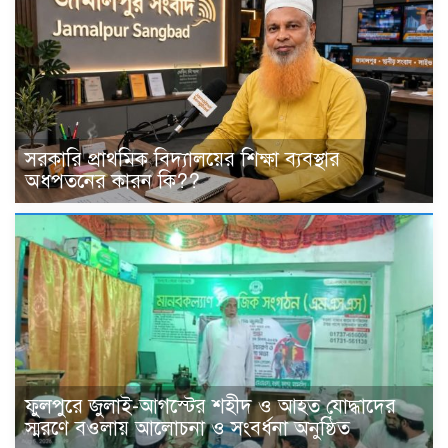
সরকারি প্রাথমিক বিদ্যালয়ের শিক্ষা ব্যবস্থার
অধপতনের কারন কি??
ফুলপুরে জুলাই-আগস্টের শহীদ ও আহত যোদ্ধাদের
স্মরণে বওলায় আলোচনা ও সংবর্ধনা অনুষ্ঠিত