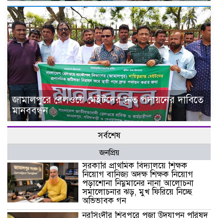
জামালপুরে রেলওয়ে মেইটদের দ্রুত পদায়নের দাবিতে
মানববন্ধন
সর্বশেষ
জনপ্রিয়
সরকারি প্রাথমিক বিদ্যালয়ে শিক্ষক
নিয়োগ বানিজ্য অদক্ষ শিক্ষক নিয়োগ
পড়াশোনা নিম্নমানের নানা আলোচনা
সমালোচনার ঝড়, মুখ ফিরিয়ে নিচ্ছে
অভিভাবক গন
নরসিংদীর শিবপুরে পূজা উদযাপন পরিষদ