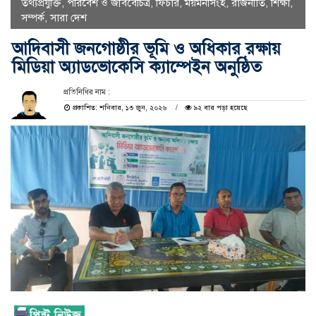
তথ্যপ্রযুক্তি
,
পরিবেশ ও জীববৈচিত্র
,
ফিচার
,
ময়মনসিংহ
,
রাজনীতি
,
শিক্ষা
,
সম্পর্ক
,
সারা দেশ
আদিবাসী জনগোষ্ঠীর ভূমি ও অধিকার রক্ষায়
মিডিয়া অ্যাডভোকেসি ক্যাম্পেইন অনুষ্ঠিত
প্রতিনিধির নাম :
প্রকাশিত: শনিবার, ১৩ জুন, ২০২৬
৯২ বার পড়া হয়েছে