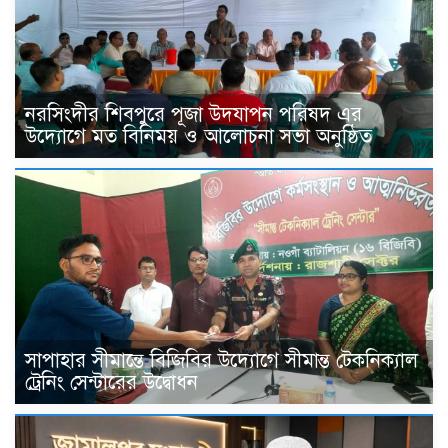
নরসিংদীর শিবপুরে পূজা উদযাপন পরিষদ এর
উদ্যোগে মত বিনিময় ও আলোচনা সভা অনুষ্ঠিত
সাপাহার সীমান্তে বিজিবির উদ্যোগে সীমান্ত টেকনিক্যাল
ট্রেনিং সেন্টারের উদ্বোধন